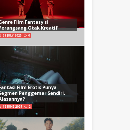
Genre Film Fantasy si
Perangsang Otak Kreatif
28 JULY 2025
0
Fantasi Film Erotis Punya
Segmen Penggemar Sendiri.
Alasannya?
12 JUNE 2025
2