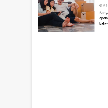
9 
Banya
apala
bahwa