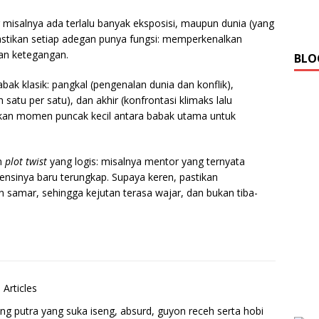
r misalnya ada terlalu banyak eksposisi, maupun dunia (yang
, pastikan setiap adegan punya fungsi: memperkenalkan
an ketegangan.
BLO
ak klasik: pangkal (pengenalan dunia dan konflik),
satu per satu), dan akhir (konfrontasi klimaks lalu
ipkan momen puncak kecil antara babak utama untuk
n
plot twist
yang logis: misalnya mentor yang ternyata
uensinya baru terungkap. Supaya keren, pastikan
 samar, sehingga kejutan terasa wajar, dan bukan tiba-
 Articles
ng putra yang suka iseng, absurd, guyon receh serta hobi