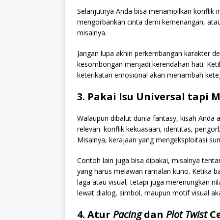
Selanjutnya Anda bisa menampilkan konflik i
mengorbankan cinta demi kemenangan, atau 
misalnya.
Jangan lupa akhiri perkembangan karakter den
kesombongan menjadi kerendahan hati. Ketik
keterikatan emosional akan menambah kete
3. Pakai Isu Universal tapi
Walaupun dibalut dunia fantasy, kisah And
relevan: konflik kekuasaan, identitas, peng
Misalnya, kerajaan yang mengeksploitasi sum
Contoh lain juga bisa dipakai, misalnya ten
yang harus melawan ramalan kuno. Ketika bab
laga atau visual, tetapi juga merenungkan ni
lewat dialog, simbol, maupun motif visual ak
4. Atur
Pacing
dan
Plot Twist
Ce