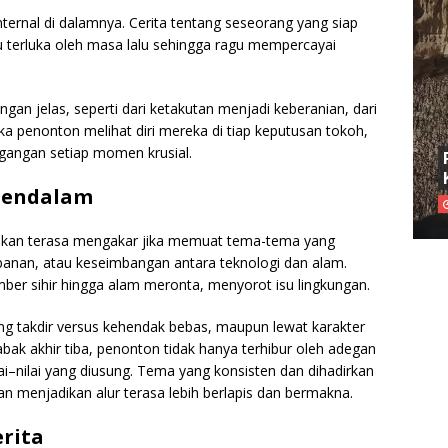
nternal di dalamnya. Cerita tentang seseorang yang siap
terluka oleh masa lalu sehingga ragu mempercayai
gan jelas, seperti dari ketakutan menjadi keberanian, dari
a penonton melihat diri mereka di tiap keputusan tokoh,
gangan setiap momen krusial.
 Mendalam
a akan terasa mengakar jika memuat tema-tema yang
orbanan, atau keseimbangan antara teknologi dan alam.
ber sihir hingga alam meronta, menyorot isu lingkungan.
tang takdir versus kehendak bebas, maupun lewat karakter
ak akhir tiba, penonton tidak hanya terhibur oleh adegan
lai–nilai yang diusung. Tema yang konsisten dan dihadirkan
an menjadikan alur terasa lebih berlapis dan bermakna.
rita