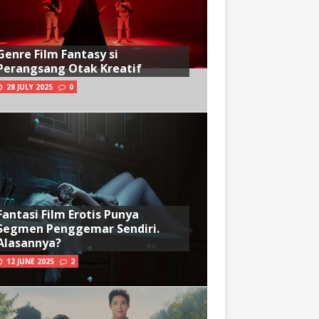
Genre Film Fantasy si
Perangsang Otak Kreatif
28 JULY 2025
0
Fantasi Film Erotis Punya
Segmen Penggemar Sendiri.
Alasannya?
12 JUNE 2025
2