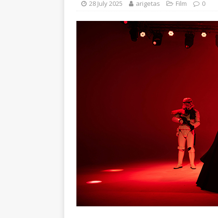
28 July 2025
arigetas
Film
0