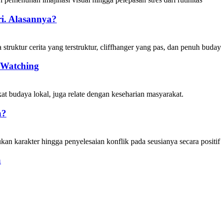
i. Alasannya?
 Watching
a?
a