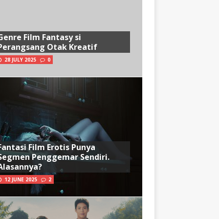
Genre Film Fantasy si
Perangsang Otak Kreatif
28 JULY 2025
0
Fantasi Film Erotis Punya
Segmen Penggemar Sendiri.
Alasannya?
12 JUNE 2025
2