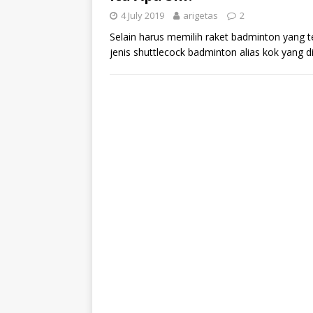
4 July 2019
arigetas
2
Selain harus memilih raket badminton yang te
jenis shuttlecock badminton alias kok yang 