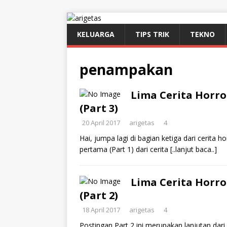
KELUARGA
TIPS TRIK
TEKNO
penampakan
Lima Cerita Horro
(Part 3)
20 April 2017
arigetas
4
Hai, jumpa lagi di bagian ketiga dari cerita h
pertama (Part 1) dari cerita
[..lanjut baca..]
Lima Cerita Horro
(Part 2)
18 April 2017
arigetas
4
Postingan Part 2 ini merupakan lanjutan dari