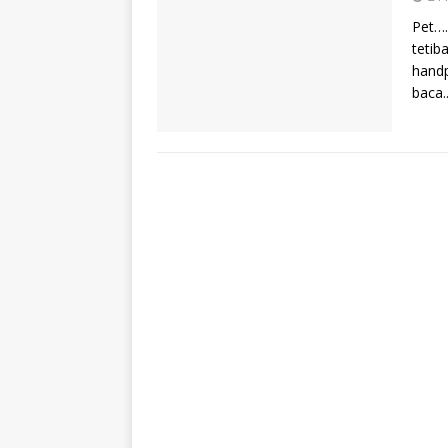
Pet…
tetib
handp
baca..