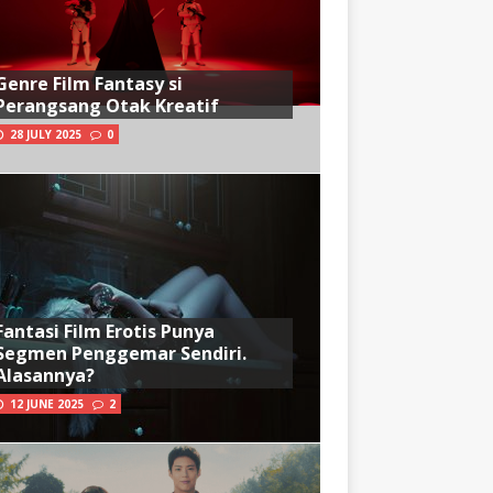
Genre Film Fantasy si
Perangsang Otak Kreatif
28 JULY 2025
0
Fantasi Film Erotis Punya
Segmen Penggemar Sendiri.
Alasannya?
12 JUNE 2025
2