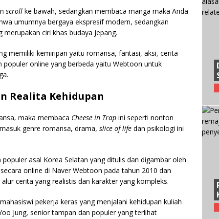
an
scroll
ke bawah, sedangkan membaca manga maka Anda
manhwa umumnya bergaya ekspresif modern, sedangkan
g merupakan ciri khas budaya Jepang.
 memiliki kemiripan yaitu romansa, fantasi, aksi, cerita
rm populer online yang berbeda yaitu Webtoon untuk
ga.
 Realita Kehidupan
omansa, maka membaca
Cheese in Trap
ini seperti nonton
termasuk genre romansa, drama,
slice of life
dan psikologi ini
populer asal Korea Selatan yang ditulis dan digambar oleh
n secara online di Naver Webtoon pada tahun 2010 dan
lur cerita yang realistis dan karakter yang kompleks.
mahasiswi pekerja keras yang menjalani kehidupan kuliah
Yoo Jung, senior tampan dan populer yang terlihat