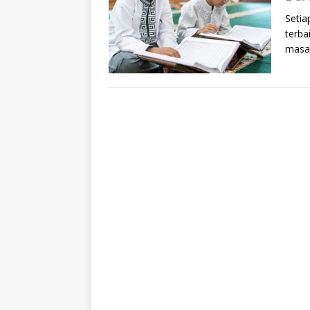
Setia
terba
masa 