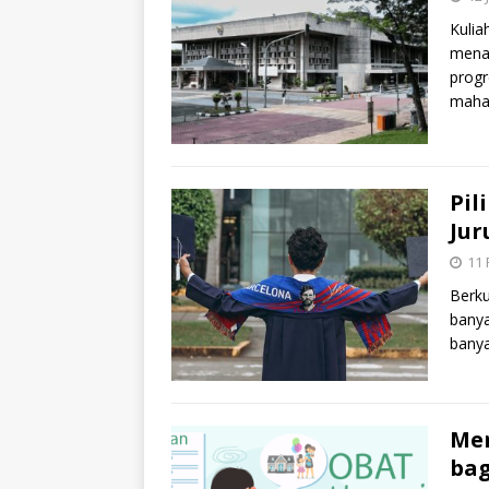
Kulia
menar
progr
maha
Pil
Jur
11 
Berku
banya
banya
Me
bag