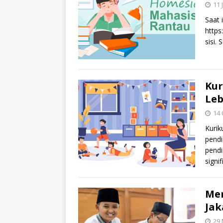
11 
Saat 
https
sisi.
Kur
Leb
14 
Kurik
pendi
pendi
signi
Mem
Jak
29