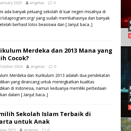
January 2025
arigetas
0
ini ada banyak peluang sekolah di luar negeri misalnya di
://sitaprogram.org/ yang sudah membahasnya dari banyak
 Setelah berhasil lolos beasiswa dan
[..lanjut baca..]
ikulum Merdeka dan 2013 Mana yang
ih Cocok?
October 2024
arigetas
0
ulum Merdeka dan Kurikulum 2013 adalah dua pendekatan
dikan yang dirancang untuk meningkatkan kualitas
dikan di Indonesia, namun keduanya memiliki perbedaan
fikan dalam
[..lanjut baca..]
ilih Sekolah Islam Terbaik di
arta untuk Anak
 May 2023
arigetas
0