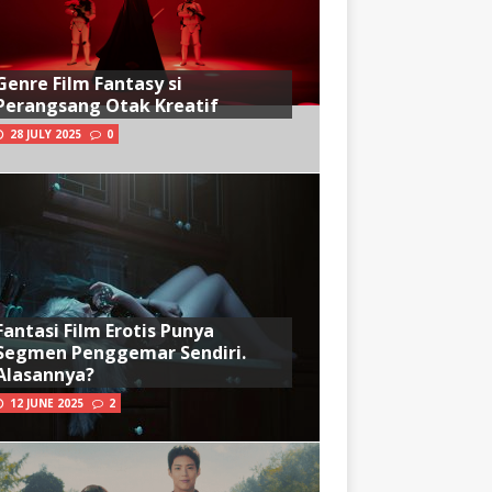
Genre Film Fantasy si
Perangsang Otak Kreatif
28 JULY 2025
0
Fantasi Film Erotis Punya
Segmen Penggemar Sendiri.
Alasannya?
12 JUNE 2025
2