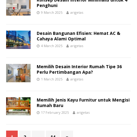
Penghuni
9 March 2025
arigetas
Desain Bangunan Efisien: Hemat AC &
Cahaya Alami Optimal
4 March 2025
arigetas
Memilih Desain Interior Rumah Tipe 36
Perlu Pertimbangan Apa?
1 March 2025
arigetas
Memilih Jenis Kayu Furnitur untuk Mengisi
Rumah Baru
17 February 2025
arigetas
1
2
…
14
»