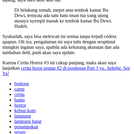
Di belakang rumah, mepet ama tembok kamar Bu
Dewi, ternyata ada satu batu nisan tua yang ujung
atasnya nyempil masuk ke tembok kamar Bu Dewi.
Hadeh.
Syukurlah, saya bisa melewati ini semua tanpa terjadi cedera
apapun. Oh iya, pengalaman ini saya tulis dengan seoptimal
mungkin ingatan saya, apabila ada kekurang akuratan dan ada
tambahan detil, pasti akan saya update.
Karena Cerita Horror #3 ini cukup panjang, maka akan saya
lanjutkan
cerita horor urutan #2 di postingan Part 3 ya.. hehehe. See
Ya!
bodong
camp
cerita
hantu
horror
kebun kopi
lampung
lampung barat
penampakan
seram