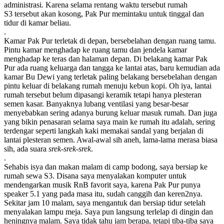
administrasi. Karena selama rentang waktu tersebut rumah
S3 tersebut akan kosong, Pak Pur memintaku untuk tinggal dan
tidur di kamar beliau.
.
Kamar Pak Pur terletak di depan, bersebelahan dengan ruang tamu.
Pintu kamar menghadap ke ruang tamu dan jendela kamar
menghadap ke teras dan halaman depan. Di belakang kamar Pak
Pur ada ruang keluarga dan tangga ke lantai atas, baru kemudian ada
kamar Bu Dewi yang terletak paling belakang bersebelahan dengan
pintu keluar di belakang rumah menuju kebun kopi. Oh iya, lantai
rumah tersebut belum dipasangi keramik tetapi hanya plesteran
semen kasar. Banyaknya lubang ventilasi yang besar-besar
menyebabkan sering adanya burung keluar masuk rumah. Dan juga
yang bikin penasaran selama saya main ke rumah itu adalah, sering
terdengar seperti langkah kaki memakai sandal yang berjalan di
lantai plesteran semen. Awal-awal sih aneh, lama-lama merasa biasa
sih, ada suara
srek-srek-srek
.
.
Sehabis isya dan makan malam di camp bodong, saya bersiap ke
rumah sewa S3. Disana saya menyalakan komputer untuk
mendengarkan musik RnB favorit saya, karena Pak Pur punya
speaker 5.1 yang pada masa itu, sudah canggih dan keren2nya.
Sekitar jam 10 malam, saya mengantuk dan bersiap tidur setelah
menyalakan lampu meja. Saya pun langsung terlelap di dingin dan
heningnya malam. Saya tidak tahu jam berapa, tetapi tiba-tiba saya