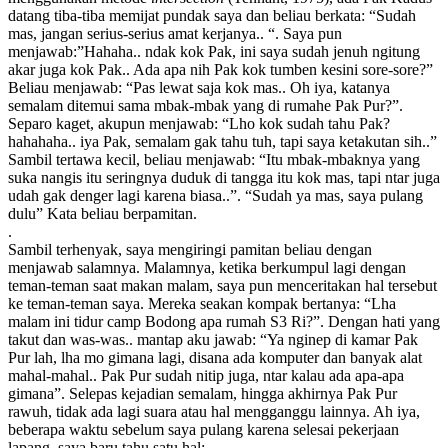
datang tiba-tiba memijat pundak saya dan beliau berkata: “Sudah
mas, jangan serius-serius amat kerjanya.. “. Saya pun
menjawab:”Hahaha.. ndak kok Pak, ini saya sudah jenuh ngitung
akar juga kok Pak.. Ada apa nih Pak kok tumben kesini sore-sore?”
Beliau menjawab: “Pas lewat saja kok mas.. Oh iya, katanya
semalam ditemui sama mbak-mbak yang di rumahe Pak Pur?”.
Separo kaget, akupun menjawab: “Lho kok sudah tahu Pak?
hahahaha.. iya Pak, semalam gak tahu tuh, tapi saya ketakutan sih..”
Sambil tertawa kecil, beliau menjawab: “Itu mbak-mbaknya yang
suka nangis itu seringnya duduk di tangga itu kok mas, tapi ntar juga
udah gak denger lagi karena biasa..”. “Sudah ya mas, saya pulang
dulu” Kata beliau berpamitan.
.
Sambil terhenyak, saya mengiringi pamitan beliau dengan
menjawab salamnya. Malamnya, ketika berkumpul lagi dengan
teman-teman saat makan malam, saya pun menceritakan hal tersebut
ke teman-teman saya. Mereka seakan kompak bertanya: “Lha
malam ini tidur camp Bodong apa rumah S3 Ri?”. Dengan hati yang
takut dan was-was.. mantap aku jawab: “Ya nginep di kamar Pak
Pur lah, lha mo gimana lagi, disana ada komputer dan banyak alat
mahal-mahal.. Pak Pur sudah nitip juga, ntar kalau ada apa-apa
gimana”. Selepas kejadian semalam, hingga akhirnya Pak Pur
rawuh, tidak ada lagi suara atau hal mengganggu lainnya. Ah iya,
beberapa waktu sebelum saya pulang karena selesai pekerjaan
lapang, saya baru tahu satu hal: