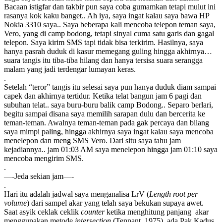
Bacaan istigfar dan takbir pun saya coba gumamkan tetapi mulut ini
rasanya kok kaku banget.. Ah iya, saya ingat kalau saya bawa HP
Nokia 3310 saya.. Saya beberapa kali mencoba telepon teman saya,
Vero, yang di camp bodong, tetapi sinyal cuma satu garis dan gagal
telepon. Saya kirim SMS tapi tidak bisa terkirim. Hasilnya, saya
hanya pasrah duduk di kasur memegang guling hingga akhirnya…
suara tangis itu tiba-tiba hilang dan hanya tersisa suara serangga
malam yang jadi terdengar lumayan keras.
.
Setelah “teror” tangis itu selesai saya pun hanya duduk diam sampai
capek dan akhirnya tertidur. Ketika telat bangun jam 6 pagi dan
subuhan telat.. saya buru-buru balik camp Bodong.. Separo berlari,
begitu sampai disana saya memilih sarapan dulu dan bercerita ke
teman-teman. Awalnya teman-teman pada gak percaya dan bilang
saya mimpi paling, hingga akhirnya saya ingat kalau saya mencoba
menelepon dan meng SMS Vero. Dari situ saya tahu jam
kejadiannya.. jam 01:03 AM saya menelepon hingga jam 01:10 saya
mencoba mengirim SMS.
.
—-Jeda sekian jam—-
.
Hari itu adalah jadwal saya menganalisa LrV (
Length root per
volume
) dari sampel akar yang telah saya bekukan supaya awet.
Saat asyik ceklak ceklik
counter
ketika menghitung panjang akar
menggunakan metode
intersection
(Tennant, 1975), ada Pak Kadus