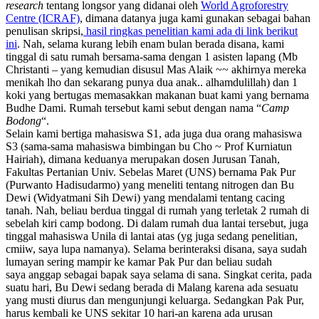
research
tentang longsor yang didanai oleh
World Agroforestry
Centre (ICRAF)
, dimana datanya juga kami gunakan sebagai bahan
penulisan skripsi,
hasil ringkas penelitian kami ada di link berikut
ini
. Nah, selama kurang lebih enam bulan berada disana, kami
tinggal di satu rumah bersama-sama dengan 1 asisten lapang (Mb
Christanti – yang kemudian disusul Mas Alaik ~~ akhirnya mereka
menikah lho dan sekarang punya dua anak.. alhamdulillah) dan 1
koki yang bertugas memasakkan makanan buat kami yang bernama
Budhe Dami. Rumah tersebut kami sebut dengan nama “
Camp
Bodong
“
.
Selain kami bertiga mahasiswa S1, ada juga dua orang mahasiswa
S3 (sama-sama mahasiswa bimbingan bu Cho ~ Prof Kurniatun
Hairiah), dimana keduanya merupakan dosen Jurusan Tanah,
Fakultas Pertanian Univ. Sebelas Maret (UNS) bernama Pak Pur
(Purwanto Hadisudarmo) yang meneliti tentang nitrogen dan Bu
Dewi (Widyatmani Sih Dewi) yang mendalami tentang cacing
tanah. Nah, beliau berdua tinggal di rumah yang terletak 2 rumah di
sebelah kiri camp bodong. Di dalam rumah dua lantai tersebut, juga
tinggal mahasiswa Unila di lantai atas (yg juga sedang penelitian,
cmiiw, saya lupa namanya). Selama berinteraksi disana, saya sudah
lumayan sering mampir ke kamar Pak Pur dan beliau sudah
saya anggap sebagai bapak saya selama di sana. Singkat cerita, pada
suatu hari, Bu Dewi sedang berada di Malang karena ada sesuatu
yang musti diurus dan mengunjungi keluarga. Sedangkan Pak Pur,
harus kembali ke UNS sekitar 10 hari-an karena ada urusan