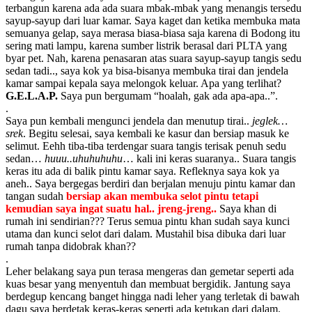
terbangun karena ada ada suara mbak-mbak yang menangis tersedu
sayup-sayup dari luar kamar. Saya kaget dan ketika membuka mata
semuanya gelap, saya merasa biasa-biasa saja karena di Bodong itu
sering mati lampu, karena sumber listrik berasal dari PLTA yang
byar pet. Nah, karena penasaran atas suara sayup-sayup tangis sedu
sedan tadi.., saya kok ya bisa-bisanya membuka tirai dan jendela
kamar sampai kepala saya melongok keluar. Apa yang terlihat?
G.E.L.A.P.
Saya pun bergumam “hoalah, gak ada apa-apa..”.
.
Saya pun kembali mengunci jendela dan menutup tirai..
jeglek…
srek
. Begitu selesai, saya kembali ke kasur dan bersiap masuk ke
selimut. Eehh tiba-tiba terdengar suara tangis terisak penuh sedu
sedan…
huuu..uhuhuhuhu
… kali ini keras suaranya.. Suara tangis
keras itu ada di balik pintu kamar saya. Refleknya saya kok ya
aneh.. Saya bergegas berdiri dan berjalan menuju pintu kamar dan
tangan sudah
bersiap akan membuka selot pintu tetapi
kemudian saya ingat suatu hal.. jreng-jreng..
Saya khan di
rumah ini sendirian??? Terus semua pintu khan sudah saya kunci
utama dan kunci selot dari dalam. Mustahil bisa dibuka dari luar
rumah tanpa didobrak khan??
.
Leher belakang saya pun terasa mengeras dan gemetar seperti ada
kuas besar yang menyentuh dan membuat bergidik. Jantung saya
berdegup kencang banget hingga nadi leher yang terletak di bawah
dagu saya berdetak keras-keras seperti ada ketukan dari dalam.