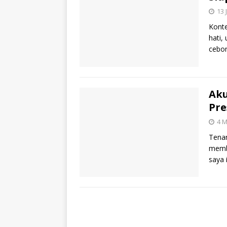
13 
Konte
hati,
cebo
Ak
Pre
4 M
Tenan
memba
saya 