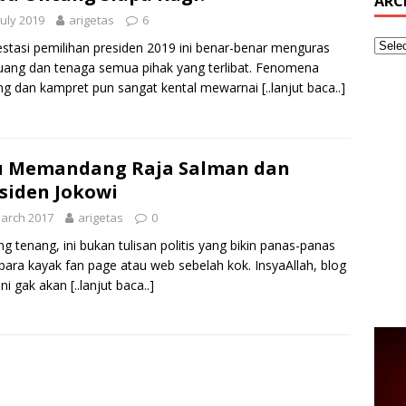
ARC
July 2019
arigetas
6
stasi pemilihan presiden 2019 ini benar-benar menguras
 uang dan tenaga semua pihak yang terlibat. Fenomena
ng dan kampret pun sangat kental mewarnai
[..lanjut baca..]
u Memandang Raja Salman dan
siden Jokowi
arch 2017
arigetas
0
g tenang, ini bukan tulisan politis yang bikin panas-panas
ra kayak fan page atau web sebelah kok. InsyaAllah, blog
ini gak akan
[..lanjut baca..]