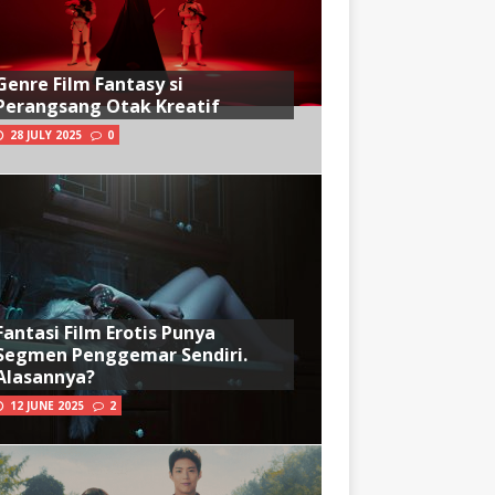
Genre Film Fantasy si
Perangsang Otak Kreatif
28 JULY 2025
0
Fantasi Film Erotis Punya
Segmen Penggemar Sendiri.
Alasannya?
12 JUNE 2025
2