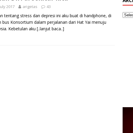
ARC
July 2017
arigetas
43
an tentang stress dan depresi ini aku buat di handphone, di
 bus Konsortium dalam perjalanan dari Hat Yai menuju
sia. Kebetulan aku
[..lanjut baca..]