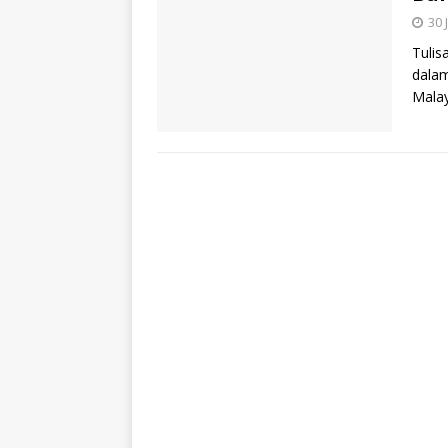
30 
Tulis
dalam
Malay