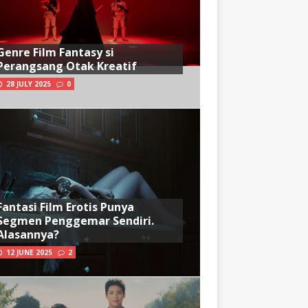
Genre Film Fantasy si
Perangsang Otak Kreatif
28 JULY 2025
0
Fantasi Film Erotis Punya
Segmen Penggemar Sendiri.
Alasannya?
12 JUNE 2025
2