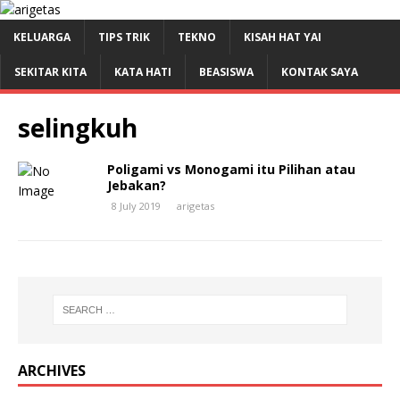
KELUARGA
TIPS TRIK
TEKNO
KISAH HAT YAI
SEKITAR KITA
KATA HATI
BEASISWA
KONTAK SAYA
selingkuh
Poligami vs Monogami itu Pilihan atau
Jebakan?
8 July 2019
arigetas
ARCHIVES