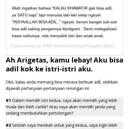
Allah ingatkan bahwa “KALAU KHAWATIR gak bisa adil,
ya SATU saja” tapi manusia laki-laki tetep ngeyel
“INSYAALLAH BISA ADIL..” ngeyel, berani banget sok-sok
bisa adil saking pengennya #poligami . Demi melegalisasi
hawa nafsunya, rela menyakiti istri dan anak-anak.
A post shared by
ITAMI #IndonesiaTanpaPoligami
(@indonesiatanpapoligami) on
Ah Arigetas, kamu lebay! Aku bisa
adil kok ke istri-istri aku.
Oke, kalau anda memang bisa merasa berbuat adil, silahkan
dijawab pertanyaan-pertanyaan renungan ini:
#1
Dalam memilih istri kedua, saya akan memilih yang lebih
muda dan lebih cantik? Atau saya akan memilih janda yang
sedang membutuhkan pertolongan?
#2
Setelah saya menikah untuk yang kedua, saya ingin lebih