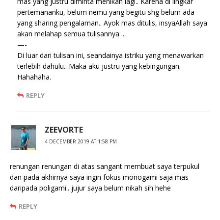
mas yang justru diminta menikah lagi.. Karena di lingkar
pertemananku, belum nemu yang begitu shg belum ada
yang sharing pengalaman.. Ayok mas ditulis, insyaAllah saya
akan melahap semua tulisannya ..
—-
Di luar dari tulisan ini, seandainya istriku yang menawarkan
terlebih dahulu.. Maka aku justru yang kebingungan.
Hahahaha.
REPLY
ZEEVORTE
4 DECEMBER 2019 AT 1:58 PM
renungan renungan di atas sangant membuat saya terpukul
dan pada akhirnya saya ingin fokus monogami saja mas
daripada poligami.. jujur saya belum nikah sih hehe
REPLY