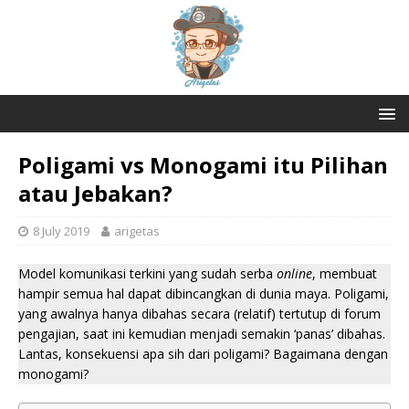
Poligami vs Monogami itu Pilihan
atau Jebakan?
8 July 2019
arigetas
Model komunikasi terkini yang sudah serba
online
, membuat
hampir semua hal dapat dibincangkan di dunia maya. Poligami,
yang awalnya hanya dibahas secara (relatif) tertutup di forum
pengajian, saat ini kemudian menjadi semakin ‘panas’ dibahas.
Lantas, konsekuensi apa sih dari poligami? Bagaimana dengan
monogami?