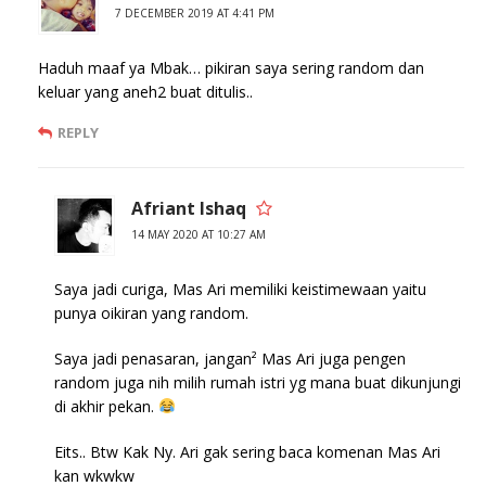
7 DECEMBER 2019 AT 4:41 PM
Haduh maaf ya Mbak… pikiran saya sering random dan
keluar yang aneh2 buat ditulis..
REPLY
Afriant Ishaq
14 MAY 2020 AT 10:27 AM
Saya jadi curiga, Mas Ari memiliki keistimewaan yaitu
punya oikiran yang random.
Saya jadi penasaran, jangan² Mas Ari juga pengen
random juga nih milih rumah istri yg mana buat dikunjungi
di akhir pekan.
Eits.. Btw Kak Ny. Ari gak sering baca komenan Mas Ari
kan wkwkw