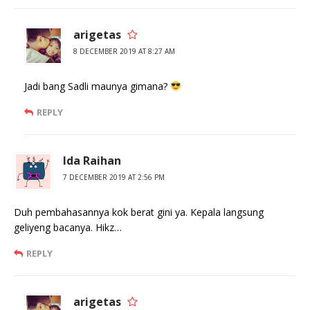
arigetas
8 DECEMBER 2019 AT 8:27 AM
Jadi bang Sadli maunya gimana?
REPLY
Ida Raihan
7 DECEMBER 2019 AT 2:56 PM
Duh pembahasannya kok berat gini ya. Kepala langsung
geliyeng bacanya. Hikz…
REPLY
arigetas