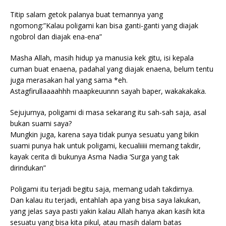
Titip salam getok palanya buat temannya yang
ngomong:”Kalau poligami kan bisa ganti-ganti yang diajak
ngobrol dan diajak ena-ena”
Masha Allah, masih hidup ya manusia kek gitu, isi kepala
cuman buat enaena, padahal yang diajak enaena, belum tentu
juga merasakan hal yang sama *eh.
Astagfirullaaaahhh maapkeuunnn sayah baper, wakakakaka.
Sejujurnya, poligami di masa sekarang itu sah-sah saja, asal
bukan suami saya?
Mungkin juga, karena saya tidak punya sesuatu yang bikin
suami punya hak untuk poligami, kecualiiiii memang takdir,
kayak cerita di bukunya Asma Nadia ‘Surga yang tak
dirindukan”
Poligami itu terjadi begitu saja, memang udah takdirnya.
Dan kalau itu terjadi, entahlah apa yang bisa saya lakukan,
yang jelas saya pasti yakin kalau Allah hanya akan kasih kita
sesuatu yang bisa kita pikul, atau masih dalam batas