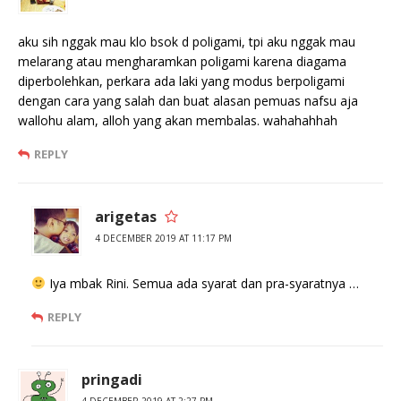
aku sih nggak mau klo bsok d poligami, tpi aku nggak mau
melarang atau mengharamkan poligami karena diagama
diperbolehkan, perkara ada laki yang modus berpoligami
dengan cara yang salah dan buat alasan pemuas nafsu aja
wallohu alam, alloh yang akan membalas. wahahahhah
REPLY
arigetas
4 DECEMBER 2019 AT 11:17 PM
Iya mbak Rini. Semua ada syarat dan pra-syaratnya …
REPLY
pringadi
4 DECEMBER 2019 AT 2:27 PM