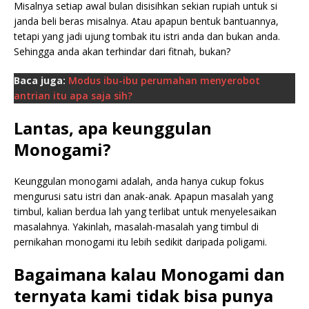
Misalnya setiap awal bulan disisihkan sekian rupiah untuk si
janda beli beras misalnya. Atau apapun bentuk bantuannya,
tetapi yang jadi ujung tombak itu istri anda dan bukan anda.
Sehingga anda akan terhindar dari fitnah, bukan?
Baca juga:
Modus ibu-ibu perumahan menyerobot
antrian itu apa saja sih?
Lantas, apa keunggulan
Monogami?
Keunggulan monogami adalah, anda hanya cukup fokus
mengurusi satu istri dan anak-anak. Apapun masalah yang
timbul, kalian berdua lah yang terlibat untuk menyelesaikan
masalahnya. Yakinlah, masalah-masalah yang timbul di
pernikahan monogami itu lebih sedikit daripada poligami.
Bagaimana kalau Monogami dan
ternyata kami tidak bisa punya