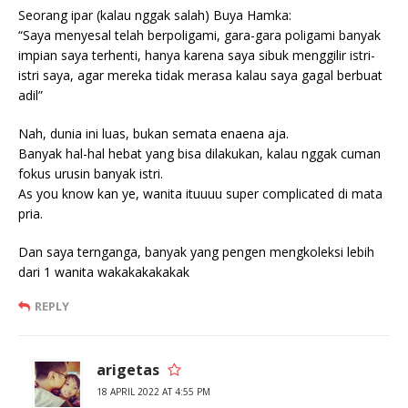
Seorang ipar (kalau nggak salah) Buya Hamka:
“Saya menyesal telah berpoligami, gara-gara poligami banyak
impian saya terhenti, hanya karena saya sibuk menggilir istri-
istri saya, agar mereka tidak merasa kalau saya gagal berbuat
adil”
Nah, dunia ini luas, bukan semata enaena aja.
Banyak hal-hal hebat yang bisa dilakukan, kalau nggak cuman
fokus urusin banyak istri.
As you know kan ye, wanita ituuuu super complicated di mata
pria.
Dan saya ternganga, banyak yang pengen mengkoleksi lebih
dari 1 wanita wakakakakakak
REPLY
arigetas
18 APRIL 2022 AT 4:55 PM