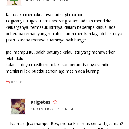
Kalau aku memaknainya dari segi mampu
Logikanya, tugas utama seorang suami adalah mendidik
keluarganya, termasuk istrinya. dalam beberapa kasus, ada
beberapa teman yang malah disuruh menikah lagi oleh istrinya.
justru karena merasa suaminya baik banget.
jadi mampu itu, salah satunya kalau istri yang menawarkan
lebih dulu
kalau istrinya masih menolak, kan berarti istrinya sendiri
menilai ni laki buatku sendiri aja masih ada kurang
REPLY
arigetas
4 DECEMBER 2019 AT 2:42 PM
Iya mas. Jika mampu. Btw, menarik ini mas cerita ttg teman2