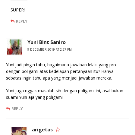
SUPER!
REPLY
Yuni Bint Saniro
9 DECEMBER 2019 AT 2:27 PM
Yuni jadi pingin tahu, bagaimana jawaban lelaki yang pro
dengan poligami atas kedelapan pertanyaan itu? Hanya
sebatas ingin tahu apa yang menjadi jawaban mereka.
Yuni juga nggak masalah sih dengan poligami ini, asal bukan
suami Yuni aja yang poligami.
REPLY
arigetas