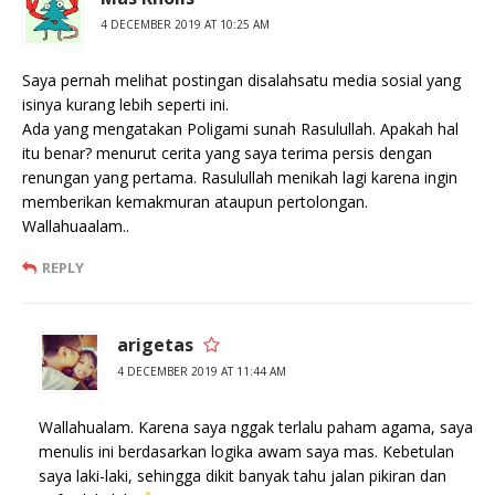
4 DECEMBER 2019 AT 10:25 AM
Saya pernah melihat postingan disalahsatu media sosial yang
isinya kurang lebih seperti ini.
Ada yang mengatakan Poligami sunah Rasulullah. Apakah hal
itu benar? menurut cerita yang saya terima persis dengan
renungan yang pertama. Rasulullah menikah lagi karena ingin
memberikan kemakmuran ataupun pertolongan.
Wallahuaalam..
REPLY
arigetas
4 DECEMBER 2019 AT 11:44 AM
Wallahualam. Karena saya nggak terlalu paham agama, saya
menulis ini berdasarkan logika awam saya mas. Kebetulan
saya laki-laki, sehingga dikit banyak tahu jalan pikiran dan