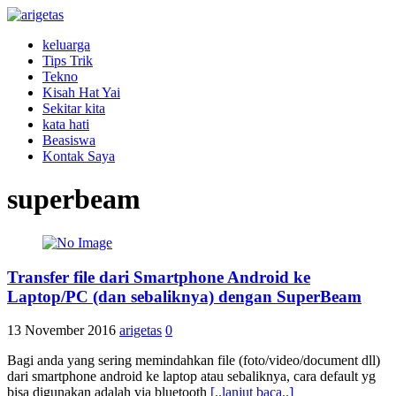
keluarga
Tips Trik
Tekno
Kisah Hat Yai
Sekitar kita
kata hati
Beasiswa
Kontak Saya
superbeam
Transfer file dari Smartphone Android ke
Laptop/PC (dan sebaliknya) dengan SuperBeam
13 November 2016
arigetas
0
Bagi anda yang sering memindahkan file (foto/video/document dll)
dari smartphone android ke laptop atau sebaliknya, cara default yg
bisa digunakan adalah via bluetooth
[..lanjut baca..]