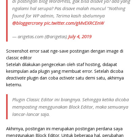
di postingan blog WordPress, gak bisa disave ya? ada yang
ngalami hal serupa? Pas disave malah muncul "Nothing
found for WP admin, Terima kasih sbelumnya
@bloggercrony
pic.twitter.com/gMvEXRCEnW
— arigetas.com (@arigetas)
July 4, 2019
Screenshot error saat nge-save postingan dengan image di
classic editor
Setelah dilakukan pengecekan oleh staf hosting, didapat
kesimpulan ada plugin yang membuat error. Setelah dicoba
deactivate
plugin dan coba
activate
satu demi satu, akhirnya
ketemu.
Plugin Classic Editor ini biangnya. Sehingga ketika dicoba
memposting menggunakan Block Editor, maka semuanya
lancar-lancar saja.
Akhirnya, postingan ini merupakan postingan perdana saya
menggunakan Block Editor. Untuk beberapa hal, perubahan