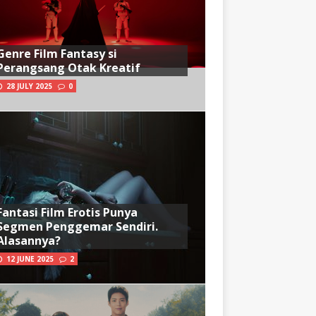
Genre Film Fantasy si
Perangsang Otak Kreatif
28 JULY 2025
0
Fantasi Film Erotis Punya
Segmen Penggemar Sendiri.
Alasannya?
12 JUNE 2025
2