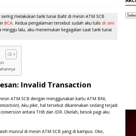
ARC
p sering melakukan tarik tunai Baht di mesin ATM SCB
un
BCA.
Kedua pengalaman tersebut sudah aku tulis
di sini
pa minggu lalu, aku menemukan kegagalan saat tarik tunai
ion
lahannya
san: Invalid Transaction
i mesin ATM SCB dengan menggunakan kartu ATM BNI,
ransaction
). Aku pikir, hal tersebut dikarenakan sedang terjadi
 conversion
antara THB dan IDR. Okelah, besok pagi aku
asih muncul di mesin ATM SCB yang di kampus. Oke,