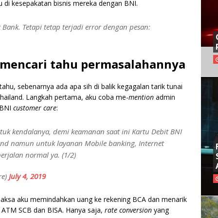
u di kesepakatan bisnis mereka dengan BNI.
ank. Tetapi tetap terjadi error dengan pesan:
 mencari tahu permasalahannya
hu, sebenarnya ada apa sih di balik kegagalan tarik tunai
Thailand. Langkah pertama, aku coba me-
mention
admin
 BNI
customer care
:
uk kendalanya, demi keamanan saat ini Kartu Debit BNI
and namun untuk layanan Mobile banking, Internet
erjalan normal ya. (1/2)
re)
July 4, 2019
rpaksa aku memindahkan uang ke rekening BCA dan menarik
 ATM SCB dan BISA. Hanya saja,
rate conversion
yang