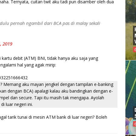
a. Ternyata, cuitan twit aku tadi pun disamber oleh dua
 dulu pernah ngambil dari BCA pas di malay sekali
4, 2019
i kartu debit (ATM) BNI, tidak hanya aku saja yang
galami hal yang agak mirip:
28032251666432
u? Memang aku mayan jengkel dengan tampilan e-banking
gkan dengan BCA) apalagi kalau aku bandingkan dengan e-
mpel dan secure. Tapi itu masih tak mengapa. Ayolah
i luar negeri ini.
l tarik tunai di mesin ATM bank di luar negeri? Boleh