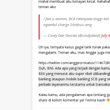
mahal membuat aku lumayan kesal. Hahahahah
teman aku:
I feel u ommm, BCA ratenyaaa tinggi bet
ngambil charge 25rebuu omg
— Cindy Dwi Desrika (@cindydwid)
July 
Oh iya, ternyata kasus gagal tarik tunak paka
mengalami. Teman aku, mas Anggie juga men
https://twitter.com/anggiezr/status/11467
Duh, BNI. Ada apa yang terjadi dengan kam
BNI yang menurut aku super ribet (dibandin
banking ataupun mobile banking SCB yang si
perbaiki layananmu terutama untuk transaksi d
Kalau kamu, ada pengalaman apa tentang gaga
share di kolom komentar ya! Terima kasih