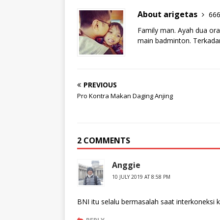
About arigetas
666
Family man. Ayah dua ora
main badminton. Terkadan
PREVIOUS
Pro Kontra Makan Daging Anjing
2 COMMENTS
Anggie
10 JULY 2019 AT 8:58 PM
BNI itu selalu bermasalah saat interkoneksi k