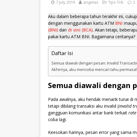
7 July 2019
arigetas
Tips Trik
2
Aku dalam beberapa tahun terakhir ini, cuku
dengan menggunakan kartu ATM
BNI
maup
(BNI)
dan
di sini (BCA)
. Akan tetapi, bebera
pakai kartu ATM BNI. Bagaimana ceritanya?
Daftar Isi
Semua diawali dengan pesan: Invalid Transact
Akhirnya, aku mencoba mencari tahu permasa
Semua diawali dengan pe
Pada awalnya, aku hendak menarik tunai d
tetapi dibilang transaksi aku invalid (
invalid t
gangguan komunikasi antar bank terkait
rate
coba lagi.
Keesokan harinya, pesan error yang sama m