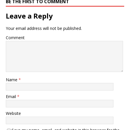
BE THE FIRST TO COMMENT
Leave a Reply
Your email address will not be published.
Comment
Name
*
Email
*
Website