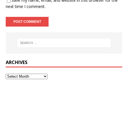
Save my name, email, and website in this browser for the
next time I comment.
ARCHIVES