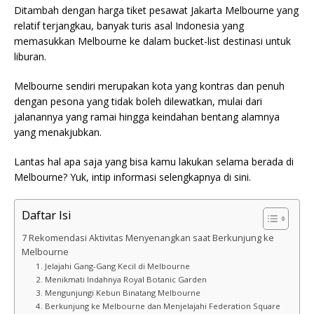
Ditambah dengan harga tiket pesawat Jakarta Melbourne yang
relatif terjangkau, banyak turis asal Indonesia yang
memasukkan Melbourne ke dalam bucket-list destinasi untuk
liburan.
Melbourne sendiri merupakan kota yang kontras dan penuh
dengan pesona yang tidak boleh dilewatkan, mulai dari
jalanannya yang ramai hingga keindahan bentang alamnya
yang menakjubkan.
Lantas hal apa saja yang bisa kamu lakukan selama berada di
Melbourne? Yuk, intip informasi selengkapnya di sini.
Daftar Isi
7 Rekomendasi Aktivitas Menyenangkan saat Berkunjung ke
Melbourne
1. Jelajahi Gang-Gang Kecil di Melbourne
2. Menikmati Indahnya Royal Botanic Garden
3. Mengunjungi Kebun Binatang Melbourne
4. Berkunjung ke Melbourne dan Menjelajahi Federation Square