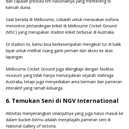
dan capaian prestasi tim nasionalnya yang mentereng di
kancah dunia.
Saat berada di Melbourne, cobalah untuk merasakan euforia
menonton pertandingan kriket di Melbourne Cricket Ground
(MSC) yang merupakan stadion kriket terbesar di Australia.
Di stadion ini, kamu bisa berkesempatan mengikuti tur di balik
layar untuk melihat ruang ganti pemain dan akses ke atas
lapangan.
Melbourne Cricket Ground juga dilengkapi dengan fasilitas
museum yang tidak hanya menunjukkan sejarah olahraga
Australia, tetapi juga menyediakan area bermain dan pameran
interaktif yang ramah keluarga.
6. Temukan Seni di NGV International
Aktivitas menyenangkan selanjutnya yang juga harus masuk ke
dalam bucket-listmu adalah menjelajahi pameran seni di
National Gallery of Victoria.