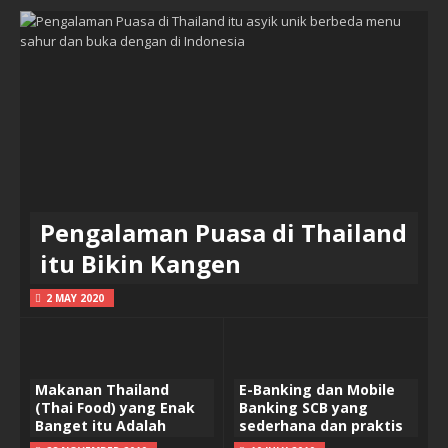
Pengalaman Puasa di Thailand
itu Bikin Kangen
2 MAY 2020
Makanan Thailand
E-Banking dan Mobile
(Thai Food) yang Enak
Banking SCB yang
Banget itu Adalah
sederhana dan praktis