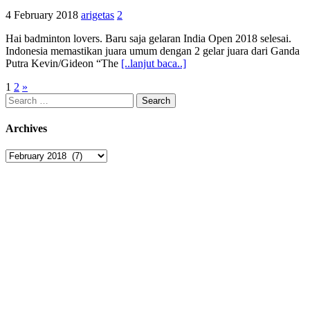
4 February 2018
arigetas
2
Hai badminton lovers. Baru saja gelaran India Open 2018 selesai.
Indonesia memastikan juara umum dengan 2 gelar juara dari Ganda
Putra Kevin/Gideon “The
[..lanjut baca..]
Posts
1
2
»
Search
pagination
for:
Archives
Archives