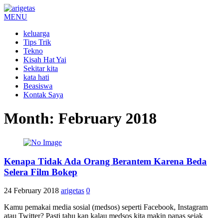
MENU
keluarga
Tips Trik
Tekno
Kisah Hat Yai
Sekitar kita
kata hati
Beasiswa
Kontak Saya
Month:
February 2018
Kenapa Tidak Ada Orang Berantem Karena Beda
Selera Film Bokep
24 February 2018
arigetas
0
Kamu pemakai media sosial (medsos) seperti Facebook, Instagram
atau Twitter? Pasti tahu kan kalau medsos kita makin panas sejak