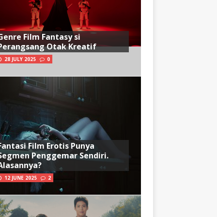
Genre Film Fantasy si
Perangsang Otak Kreatif
28 JULY 2025
0
Fantasi Film Erotis Punya
Segmen Penggemar Sendiri.
Alasannya?
12 JUNE 2025
2