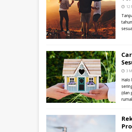
12 
Tanpa
tahun
sesu
Ca
Ses
3 M
Halo
serin
(dan
ruma
Re
Pro