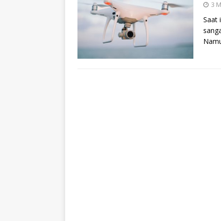
3 M
Saat 
sanga
Namu