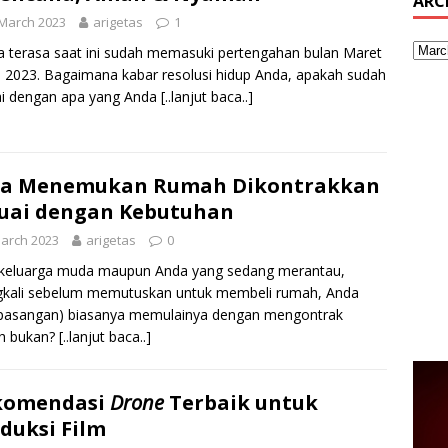
ARC
March 2023
arigetas
1
 terasa saat ini sudah memasuki pertengahan bulan Maret
 2023. Bagaimana kabar resolusi hidup Anda, apakah sudah
ai dengan apa yang Anda
[..lanjut baca..]
ra Menemukan Rumah Dikontrakkan
uai dengan Kebutuhan
arch 2023
arigetas
0
 keluarga muda maupun Anda yang sedang merantau,
gkali sebelum memutuskan untuk membeli rumah, Anda
 pasangan) biasanya memulainya dengan mengontrak
h bukan?
[..lanjut baca..]
komendasi
Drone
Terbaik untuk
duksi Film