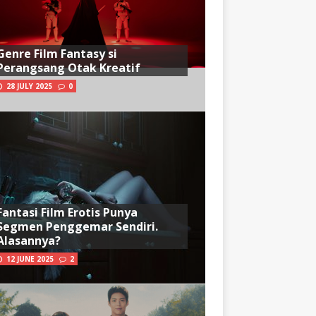
Genre Film Fantasy si
Perangsang Otak Kreatif
28 JULY 2025
0
Fantasi Film Erotis Punya
Segmen Penggemar Sendiri.
Alasannya?
12 JUNE 2025
2