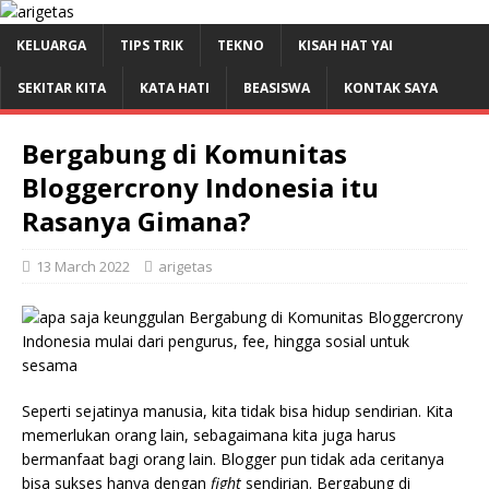
KELUARGA
TIPS TRIK
TEKNO
KISAH HAT YAI
SEKITAR KITA
KATA HATI
BEASISWA
KONTAK SAYA
Bergabung di Komunitas
Bloggercrony Indonesia itu
Rasanya Gimana?
13 March 2022
arigetas
Seperti sejatinya manusia, kita tidak bisa hidup sendirian. Kita
memerlukan orang lain, sebagaimana kita juga harus
bermanfaat bagi orang lain. Blogger pun tidak ada ceritanya
bisa sukses hanya dengan
fight
sendirian. Bergabung di