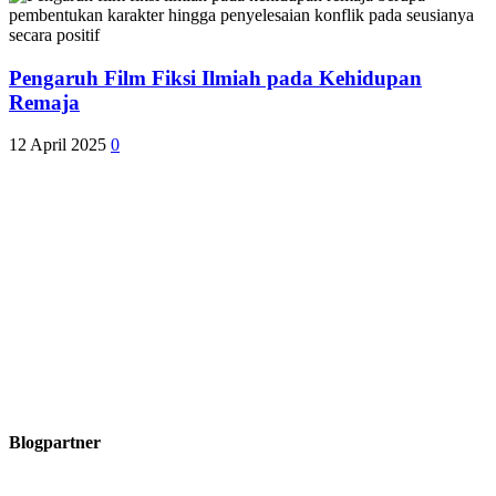
Pengaruh Film Fiksi Ilmiah pada Kehidupan
Remaja
12 April 2025
0
Blogpartner