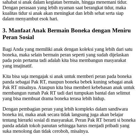
sahabat si anak dalam kegiatan bermain, hingga menemani tidur.
Dengan perasaan yang lebih nyaman saat berangkat tidur, maka
kualitas tidur si anak akan meningkat dan lebih sehat serta siap
dalam menyambut esok hari.
3. Manfaat Anak Bermain Boneka dengan Meniru
Peran Sosial
Bagi Anda yang memiliki anak dengan koleksi yang lebih dari satu
boneka, maka selain bermain peran seperti yang sudah dijelaskan
pada poin pertama tadi adalah kita bisa membangun masyarakat
yang imajinatif.
Kita bisa saja mengajak si anak untuk memberi peran pada boneka
panda sebagai Pak RT, maupun boneka bebek kuning sebagai anak
Pak RT misalnya. Ataupun kita bisa memberi kebebasan anak untuk
membangun rumah Pak RT tadi dari tumpukan bantal dan selimut
yang bisa membuat drama boneka terasa lebih hidup.
Dengan pembagian peran yang lebih kompleks dalam sandiwara
boneka ini, maka anak secara tidak langsung juga akan belajar
tentang hierarki sosial di masyarakat. Peran Pak RT berarti si boneka
panda adalah tokoh panutan sehingga harus menjadi pribadi yang
suka menolong dan tidak ceroboh, misalnya.