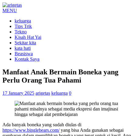
MENU
keluarga
Tips Trik
Tekno
Kisah Hat Yai
Sekitar kita
kata hati
Beasiswa
Kontak Saya
Manfaat Anak Bermain Boneka yang
Perlu Orang Tua Pahami
17 January 2025
arigetas
keluarga
0
Ada banyak boneka yang sudah diulas di
https://www.binglebears.com/
yang bisa Anda gunakan sebagai
gambaran dalam memilihkan boneka yang tepat untuk si kecil. Apa