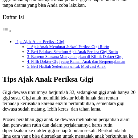
tanpa drama yang bisa Anda coba lakukan.
Daftar Isi
Tips Ajak Anak Periksa Gigi
1. Ajak Anak Membuat Jadwal Periksa Gigi Rutin
2. Beri Edukasi Sebelum Ajak Anak Periksa Gigi Rutin
3. Bangun Suasana Menyenangkan di Klinik Dokter Gigi
4. Pilih Dokter Gigi yang Ramah Anak dan Berpengalaman
5. Beri Hadiah Sederhana untuk Motivasi Anak
Tips Ajak Anak Periksa Gigi
Gigi dewasa umumnya berjumlah 32, sedangkan gigi anak hanya 20
gigi susu. Gigi anak memiliki tekstur lebih lunak dan rentan
terhadap kerusakan karena enzim pertumbuhan, sementara gigi
dewasa sudah matang, lebih keras, dan tahan lama.
Proses peralihan gigi anak ke dewasa melibatkan pergantian alami
dan perawatan rutin dan dalam perjalanannya harus rutin
diperiksakan ke dokter gigi setiap 6 bulan sekali. Berikut adalah
lima cara yang bisa diterapkan untuk mengajak anak berkunjung ke