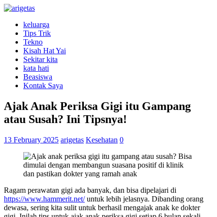
keluarga
Tips Trik
Tekno
Kisah Hat Yai
Sekitar kita
kata hati
Beasiswa
Kontak Saya
Ajak Anak Periksa Gigi itu Gampang
atau Susah? Ini Tipsnya!
13 February 2025
arigetas
Kesehatan
0
Ragam perawatan gigi ada banyak, dan bisa dipelajari di
https://www.hammerit.net/
untuk lebih jelasnya. Dibanding orang
dewasa, sering kita sulit untuk berhasil mengajak anak ke dokter
gigi. Inilah tips untuk ajak anak periksa gigi setiap 6 bulan sekali