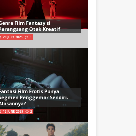
Genre Film Fantasy si
Perangsang Otak Kreatif
28 JULY 2025
0
Fantasi Film Erotis Punya
Segmen Penggemar Sendiri.
Alasannya?
12 JUNE 2025
2