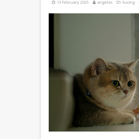
13 February 2025
arigetas
kucing