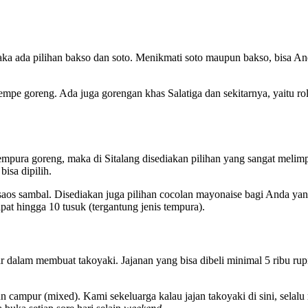
aka ada pilihan bakso dan soto. Menikmati soto maupun bakso, bisa An
tempe goreng. Ada juga gorengan khas Salatiga dan sekitarnya, yaitu ro
pura goreng, maka di Sitalang disediakan pilihan yang sangat melimpa
sa dipilih.
os sambal. Disediakan juga pilihan cocolan mayonaise bagi Anda yang 
at hingga 10 tusuk (tergantung jenis tempura).
r dalam membuat takoyaki. Jajanan yang bisa dibeli minimal 5 ribu rupi
un campur (mixed). Kami sekeluarga kalau jajan takoyaki di sini, selal