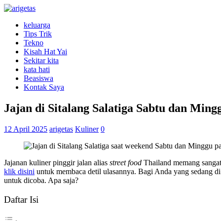
keluarga
Tips Trik
Tekno
Kisah Hat Yai
Sekitar kita
kata hati
Beasiswa
Kontak Saya
Jajan di Sitalang Salatiga Sabtu dan Min
12 April 2025
arigetas
Kuliner
0
Jajanan kuliner pinggir jalan alias
street food
Thailand memang sangat 
klik disini
untuk membaca detil ulasannya. Bagi Anda yang sedang di se
untuk dicoba. Apa saja?
Daftar Isi