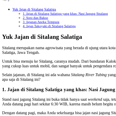
Yuk Jajan di Sitalang Salatiga
1. Jajan di Sitalang Salatiga yang khas: Nasi Jagung Sitalang
2. Soto dan Bakso
3. Jajanan Aneka Tempura
4. Jajan Takoyaki di Sitalang Salatiga
Yuk Jajan di Sitalang Salatiga
Sitalang merupakan nama agrowisata yang berada di ujung utara kot
Salatiga, Jawa Tengah.
Untuk bisa menuju ke Sitalang, caranya mudah. Dari bundaran Kaloka 
yang cukup luas untuk mobil, dan sangat banyak untuk pengendara r
Selain jajanan, di Sitalang ini ada wahana
Sitalang River Tubing
yang 
apa saja di Sitalang ini?
1. Jajan di Sitalang Salatiga yang khas: Nasi Jagung
Stand nasi jagung Sitalang ini buka tidak hanya
saat
weekend
saja, t
Anda datang pagi hari sekitar 6:30 WIB, karena masih belum begitu 
Dengan datang pagi, maka Anda sekeluarga bisa jajan nasi jagung Sita