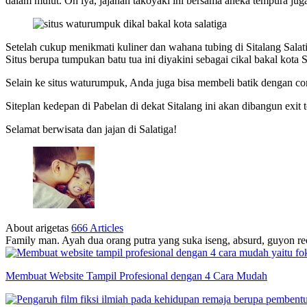
dalam mulut. Oh iya, jajanan takoyaki ini bersama aneka tempura juga
Setelah cukup menikmati kuliner dan wahana tubing di Sitalang Salati
Situs berupa tumpukan batu tua ini diyakini sebagai cikal bakal kota S
Selain ke situs waturumpuk, Anda juga bisa membeli batik dengan cor
Siteplan kedepan di Pabelan di dekat Sitalang ini akan dibangun exit
Selamat berwisata dan jajan di Salatiga!
About arigetas
666 Articles
Family man. Ayah dua orang putra yang suka iseng, absurd, guyon rec
Membuat Website Tampil Profesional dengan 4 Cara Mudah