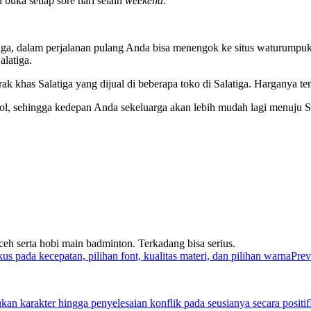
 buka setiap sore hari selain
weekend
.
ga, dalam perjalanan pulang Anda bisa menengok ke situs waturumpuk, S
alatiga.
ak khas Salatiga yang dijual di beberapa toko di Salatiga. Harganya t
 tol, sehingga kedepan Anda sekeluarga akan lebih mudah lagi menuju Si
eh serta hobi main badminton. Terkadang bisa serius.
Prev