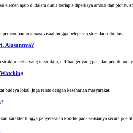
i. Alasannya?
 Watching
a?
a