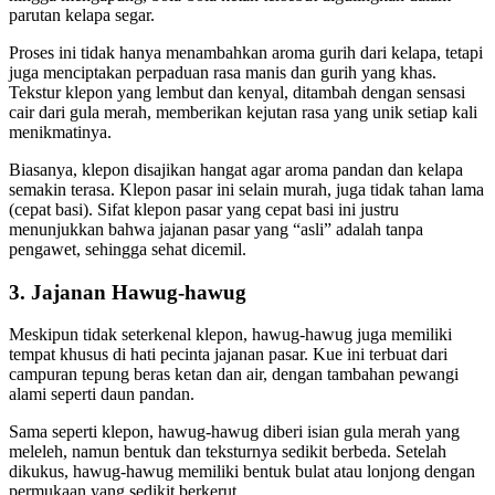
parutan kelapa segar.
Proses ini tidak hanya menambahkan aroma gurih dari kelapa, tetapi
juga menciptakan perpaduan rasa manis dan gurih yang khas.
Tekstur klepon yang lembut dan kenyal, ditambah dengan sensasi
cair dari gula merah, memberikan kejutan rasa yang unik setiap kali
menikmatinya.
Biasanya, klepon disajikan hangat agar aroma pandan dan kelapa
semakin terasa. Klepon pasar ini selain murah, juga tidak tahan lama
(cepat basi). Sifat klepon pasar yang cepat basi ini justru
menunjukkan bahwa jajanan pasar yang “asli” adalah tanpa
pengawet, sehingga sehat dicemil.
3. Jajanan Hawug-hawug
Meskipun tidak seterkenal klepon, hawug-hawug juga memiliki
tempat khusus di hati pecinta jajanan pasar. Kue ini terbuat dari
campuran tepung beras ketan dan air, dengan tambahan pewangi
alami seperti daun pandan.
Sama seperti klepon, hawug-hawug diberi isian gula merah yang
meleleh, namun bentuk dan teksturnya sedikit berbeda. Setelah
dikukus, hawug-hawug memiliki bentuk bulat atau lonjong dengan
permukaan yang sedikit berkerut.