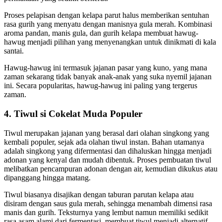
Proses pelapisan dengan kelapa parut halus memberikan sentuhan
rasa gurih yang menyatu dengan manisnya gula merah. Kombinasi
aroma pandan, manis gula, dan gurih kelapa membuat hawug-
hawug menjadi pilihan yang menyenangkan untuk dinikmati di kala
santai.
Hawug-hawug ini termasuk jajanan pasar yang kuno, yang mana
zaman sekarang tidak banyak anak-anak yang suka nyemil jajanan
ini. Secara popularitas, hawug-hawug ini paling yang tergerus
zaman.
4. Tiwul si Cokelat Muda Populer
Tiwul merupakan jajanan yang berasal dari olahan singkong yang
kembali populer, sejak ada olahan tiwul instan. Bahan utamanya
adalah singkong yang difermentasi dan dihaluskan hingga menjadi
adonan yang kenyal dan mudah dibentuk. Proses pembuatan tiwul
melibatkan pencampuran adonan dengan air, kemudian dikukus atau
dipanggang hingga matang.
Tiwul biasanya disajikan dengan taburan parutan kelapa atau
disiram dengan saus gula merah, sehingga menambah dimensi rasa
manis dan gurih. Teksturnya yang lembut namun memiliki sedikit
rasa asam alami dari fermentasi, membuat tiwul menjadi alternatif