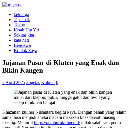
keluarga
Tips Trik
Tekno
Kisah Hat Yai
Sekitar kita
kata hati
Beasiswa
Kontak Saya
Jajanan Pasar di Klaten yang Enak dan
Bikin Kangen
2 April 2025
arigetas
Kuliner
0
Khazanah kuliner Nusantara begitu kaya. Dengan bahan yang relatif
sama, bisa menjadi aneka macam masakan khas daerah masing-
masing. Menurut
https://pemburukuliner.id/
inilah salah satu peran
rempah di Nusantara ini. Selain makanan berat, setiap daerah