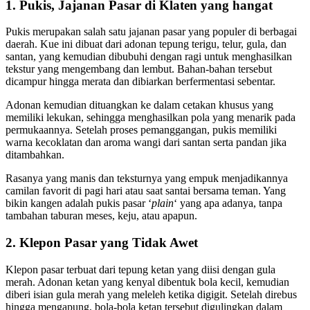
1. Pukis, Jajanan Pasar di Klaten yang hangat
Pukis merupakan salah satu jajanan pasar yang populer di berbagai
daerah. Kue ini dibuat dari adonan tepung terigu, telur, gula, dan
santan, yang kemudian dibubuhi dengan ragi untuk menghasilkan
tekstur yang mengembang dan lembut. Bahan-bahan tersebut
dicampur hingga merata dan dibiarkan berfermentasi sebentar.
Adonan kemudian dituangkan ke dalam cetakan khusus yang
memiliki lekukan, sehingga menghasilkan pola yang menarik pada
permukaannya. Setelah proses pemanggangan, pukis memiliki
warna kecoklatan dan aroma wangi dari santan serta pandan jika
ditambahkan.
Rasanya yang manis dan teksturnya yang empuk menjadikannya
camilan favorit di pagi hari atau saat santai bersama teman. Yang
bikin kangen adalah pukis pasar ‘
plain
‘ yang apa adanya, tanpa
tambahan taburan meses, keju, atau apapun.
2. Klepon Pasar yang Tidak Awet
Klepon pasar terbuat dari tepung ketan yang diisi dengan gula
merah. Adonan ketan yang kenyal dibentuk bola kecil, kemudian
diberi isian gula merah yang meleleh ketika digigit. Setelah direbus
hingga mengapung, bola-bola ketan tersebut digulingkan dalam