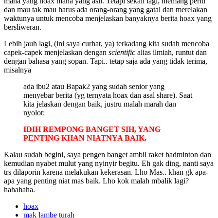
mana yang hoax mana yang asli. Tetapi sekali lagi, memang perlu
dan mau tak mau harus ada orang-orang yang gatal dan merelakan
waktunya untuk mencoba menjelaskan banyaknya berita hoax yang
bersliweran.
Lebih jauh lagi, (ini saya curhat, ya) terkadang kita sudah mencoba
capek-capek menjelaskan dengan
scientific
alias ilmiah, runtut dan
dengan bahasa yang sopan. Tapi.. tetap saja ada yang tidak terima,
misalnya
ada ibu2 atau Bapak2 yang sudah senior yang
menyebar berita (yg ternyata hoax dan asal share). Saat
kita jelaskan dengan baik, justru malah marah dan
nyolot:
IDIH REMPONG BANGET SIH, YANG
PENTING KHAN NIATNYA BAIK.
Kalau sudah begini, saya pengen banget ambil raket badminton dan
kemudian nyabet mulut yang nyinyir begitu. Eh gak ding, nanti saya
trs dilaporin karena melakukan kekerasan. Lho Mas.. khan gk apa-
apa yang penting niat mas baik. Lho kok malah mbalik lagi?
hahahaha.
hoax
mak lambe turah