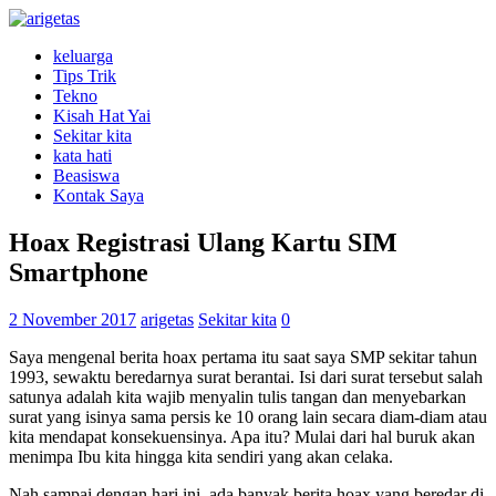
keluarga
Tips Trik
Tekno
Kisah Hat Yai
Sekitar kita
kata hati
Beasiswa
Kontak Saya
Hoax Registrasi Ulang Kartu SIM
Smartphone
2 November 2017
arigetas
Sekitar kita
0
Saya mengenal berita hoax pertama itu saat saya SMP sekitar tahun
1993, sewaktu beredarnya surat berantai. Isi dari surat tersebut salah
satunya adalah kita wajib menyalin tulis tangan dan menyebarkan
surat yang isinya sama persis ke 10 orang lain secara diam-diam atau
kita mendapat konsekuensinya. Apa itu? Mulai dari hal buruk akan
menimpa Ibu kita hingga kita sendiri yang akan celaka.
Nah sampai dengan hari ini, ada banyak berita hoax yang beredar di