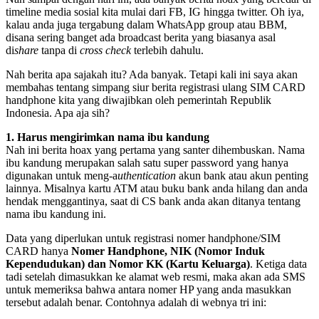
timeline media sosial kita mulai dari FB, IG hingga twitter. Oh iya,
kalau anda juga tergabung dalam WhatsApp group atau BBM,
disana sering banget ada broadcast berita yang biasanya asal
di
share
tanpa di
cross check
terlebih dahulu.
Nah berita apa sajakah itu? Ada banyak. Tetapi kali ini saya akan
membahas tentang simpang siur berita registrasi ulang SIM CARD
handphone kita yang diwajibkan oleh pemerintah Republik
Indonesia. Apa aja sih?
1. Harus mengirimkan nama ibu kandung
Nah ini berita hoax yang pertama yang santer dihembuskan. Nama
ibu kandung merupakan salah satu super password yang hanya
digunakan untuk meng-a
uthentication
akun bank atau akun penting
lainnya. Misalnya kartu ATM atau buku bank anda hilang dan anda
hendak menggantinya, saat di CS bank anda akan ditanya tentang
nama ibu kandung ini.
Data yang diperlukan untuk registrasi nomer handphone/SIM
CARD hanya
Nomer Handphone, NIK (Nomor Induk
Kependudukan) dan Nomor KK (Kartu Keluarga)
. Ketiga data
tadi setelah dimasukkan ke alamat web resmi, maka akan ada SMS
untuk memeriksa bahwa antara nomer HP yang anda masukkan
tersebut adalah benar. Contohnya adalah di webnya tri ini: