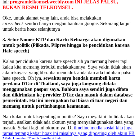
ini:
programtelkomsel.weebly.com INI JELAS PALSU,
BUKAN RESMI TELKOMSEL.
Oke, untuk alamat yang lain, anda bisa melakukan
crosscheck
sendiri hanya dengan bantuan google. Sekarang lanjut
untuk berita hoax selanjutnya
3. Setor Nomer KTP dan Kartu Keluarga akan digunakan
untuk politik (Pilkada, Pilpres hingga ke pencidukan karena
Hate speech)
Kalau pencidukan karena hate speech sih ya memang bener tapi
kalau kita memang terbukti melakukannya. Saya yakin tidak akan
ada rekayasa yang tiba-tiba menciduk anda dan ada tuduhan palsu
hate speech. Oh iya,
sewaktu saya hendak membeli kartu
perdana DTac di Thailand, saya juga langsung didata
menggunakan paspor saya. Bahkan saya sendiri juga difoto
dan dikirimkan ke provider DTac dan masuk dalam database
pemerintah. Hal ini merupakan hal biasa di luar negeri dan
memang untuk pertimbangan keamanan.
Nah kalau untuk kepentingan politik? Saya meyakini itu tidak akan
terjadi, asalkan tidak ada oknum yang menyalahgunakan data yang
masuk. Sekali lagi ini oknum ya. Di
timeline media sosial kita juga
ramai tentang kabar hoax ini misalnya yang diposting oleh akun FB
Mak Lambe Turah berikut ini: