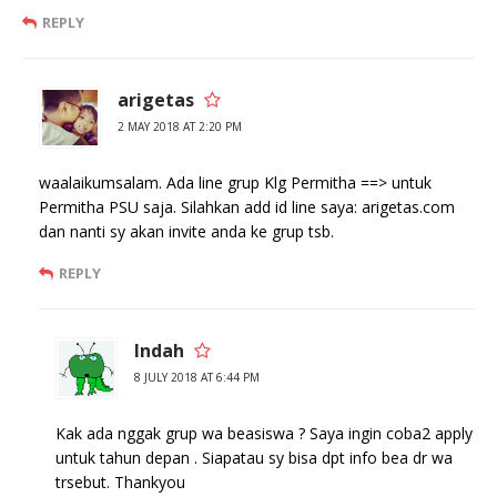
REPLY
arigetas
2 MAY 2018 AT 2:20 PM
waalaikumsalam. Ada line grup Klg Permitha ==> untuk
Permitha PSU saja. Silahkan add id line saya: arigetas.com
dan nanti sy akan invite anda ke grup tsb.
REPLY
Indah
8 JULY 2018 AT 6:44 PM
Kak ada nggak grup wa beasiswa ? Saya ingin coba2 apply
untuk tahun depan . Siapatau sy bisa dpt info bea dr wa
trsebut. Thankyou