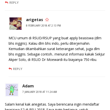
REPLY
arigetas
8 FEBRUARY 2018 AT 2:13 PM
MCU umum di RSUD/RSUP yang buat apply beasiswa (dlm
bhs inggris). Kalau dlm bhs indo, perlu diterjemahin.
Kemudian ditambahkan surat keterangan sehat, juga dlm
bhs inggris. Sebagai contoh.. menurut informasi kakak SekJur
Akper Solo, di RSUD Dr Moewardi itu biayanya 750 ribu.
REPLY
Adam
7 JANUARY 2018 AT 11:24 AM
Salam kenal kak ariegetas. Saya berencana ingin mendaftar
beasiswa S2 di PSU 2018. Saya ingin bertanya, untuk