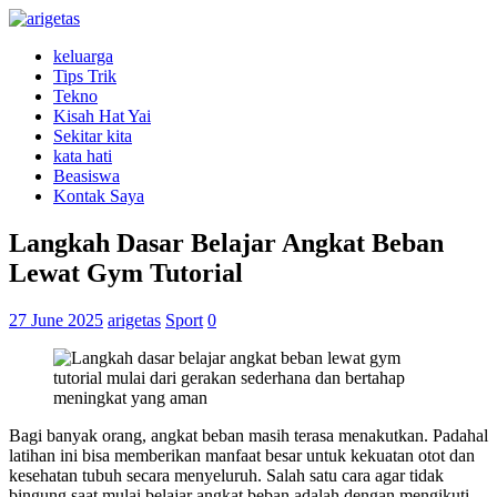
keluarga
Tips Trik
Tekno
Kisah Hat Yai
Sekitar kita
kata hati
Beasiswa
Kontak Saya
Langkah Dasar Belajar Angkat Beban
Lewat Gym Tutorial
27 June 2025
arigetas
Sport
0
Bagi banyak orang, angkat beban masih terasa menakutkan. Padahal
latihan ini bisa memberikan manfaat besar untuk kekuatan otot dan
kesehatan tubuh secara menyeluruh. Salah satu cara agar tidak
bingung saat mulai belajar angkat beban adalah dengan mengikuti