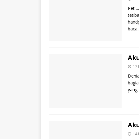
Pet…
tetib
handp
baca..
Aku
17 
Denia
bagia
yang 
Aku
14 