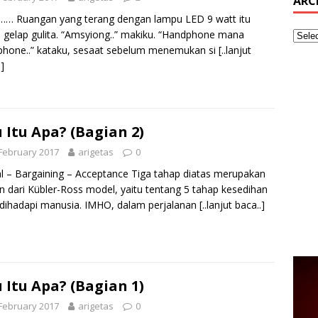
ARC
…… Ruangan yang terang dengan lampu LED 9 watt itu
a gelap gulita. “Amsyiong..” makiku. “Handphone mana
hone..” kataku, sesaat sebelum menemukan si
[..lanjut
]
 Itu Apa? (Bagian 2)
February 2017
arigetas
0
l – Bargaining – Acceptance Tiga tahap diatas merupakan
n dari Kübler-Ross model, yaitu tentang 5 tahap kesedihan
dihadapi manusia. IMHO, dalam perjalanan
[..lanjut baca..]
 Itu Apa? (Bagian 1)
February 2017
arigetas
0