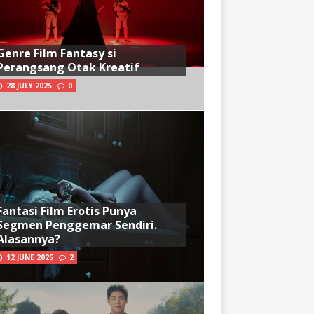
Genre Film Fantasy si
Perangsang Otak Kreatif
28 JULY 2025
0
Fantasi Film Erotis Punya
Segmen Penggemar Sendiri.
Alasannya?
12 JUNE 2025
2