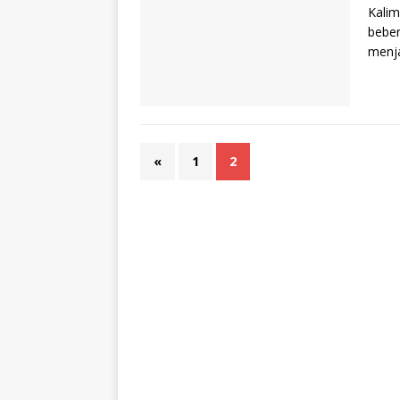
Kalim
beber
menja
«
1
2