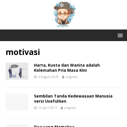
motivasi
Harta, Kuota dan Wanita adalah
Kelemahan Pria Masa Kini
4 August 2018
arigetas
Sembilan Tanda Kedewasaan Manusia
versi UsefulGen
13 April 2017
arigetas
Doa yang Memaksa