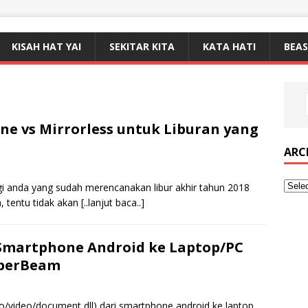
KISAH HAT YAI
SEKITAR KITA
KATA HATI
BEA
e vs Mirrorless untuk Liburan yang
ARC
gi anda yang sudah merencanakan libur akhir tahun 2018
, tentu tidak akan
[..lanjut baca..]
i Smartphone Android ke Laptop/PC
uperBeam
o/video/document dll) dari smartphone android ke laptop