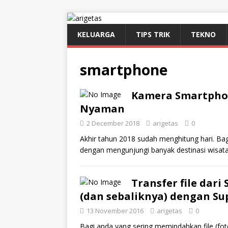
KELUARGA
TIPS TRIK
TEKNO
smartphone
Kamera Smartphon
Nyaman
2 December 2018
arigetas
0
Akhir tahun 2018 sudah menghitung hari. Ba
dengan mengunjungi banyak destinasi wisata
Transfer file dar
(dan sebaliknya) dengan S
13 November 2016
arigetas
0
Bagi anda yang sering memindahkan file (fot