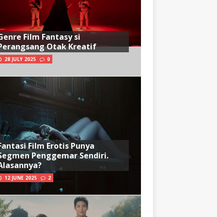
Genre Film Fantasy si
Perangsang Otak Kreatif
28 JULY 2025
0
Fantasi Film Erotis Punya
Segmen Penggemar Sendiri.
Alasannya?
12 JUNE 2025
2