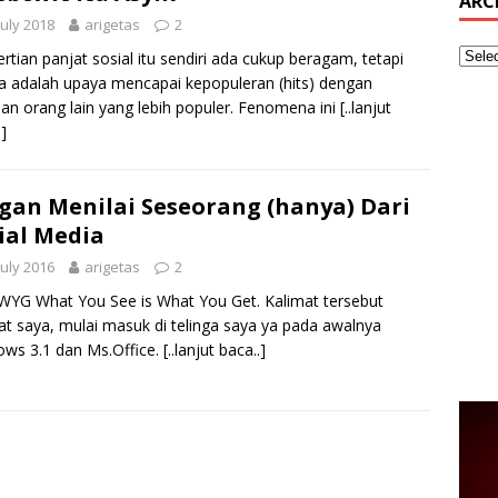
ARC
July 2018
arigetas
2
rtian panjat sosial itu sendiri ada cukup beragam, tetapi
ya adalah upaya mencapai kepopuleran (hits) dengan
an orang lain yang lebih populer. Fenomena ini
[..lanjut
]
gan Menilai Seseorang (hanya) Dari
ial Media
July 2016
arigetas
2
YG What You See is What You Get. Kalimat tersebut
at saya, mulai masuk di telinga saya ya pada awalnya
ws 3.1 dan Ms.Office.
[..lanjut baca..]