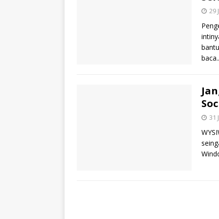
29 
Penge
intin
bantu
baca..
Jan
Soc
31 
WYSIW
seing
Windo