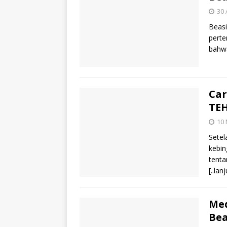
30 
Beas
perte
bahw
Car
TEH
10 
Setel
kebin
tenta
[..lan
Med
Bea