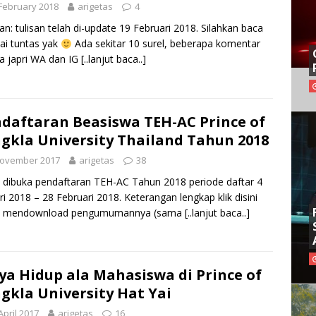
February 2018
arigetas
4
an: tulisan telah di-update 19 Februari 2018. Silahkan baca
i tuntas yak
Ada sekitar 10 surel, beberapa komentar
a japri WA dan IG
[..lanjut baca..]
daftaran Beasiswa TEH-AC Prince of
gkla University Thailand Tahun 2018
November 2017
arigetas
38
 dibuka pendaftaran TEH-AC Tahun 2018 periode daftar 4
ri 2018 – 28 Februari 2018. Keterangan lengkap klik disini
k mendownload pengumumannya (sama
[..lanjut baca..]
ya Hidup ala Mahasiswa di Prince of
gkla University Hat Yai
April 2017
arigetas
16