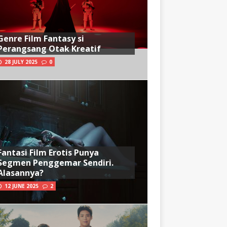
Genre Film Fantasy si
Perangsang Otak Kreatif
28 JULY 2025
0
Fantasi Film Erotis Punya
Segmen Penggemar Sendiri.
Alasannya?
12 JUNE 2025
2