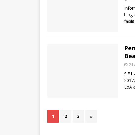
Infor
blog 
fasil
Pe
Bea
21 
S.E.L
2017,
LoA 
1
2
3
»