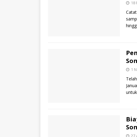
18 
Catat
sampa
hingg
Pen
Son
1 
Telah
Janua
untu
Bia
Son
27 