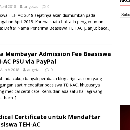
ARC
April 2018
arigetas
0
iswa TEH AC 2018 sejatinya akan diumumkan pada
ngahan April 2018. Karena suatu hal, ada pengumuman
a: Daftar Nama Penerima Beasiswa TEH AC
[..lanjut baca..]
a Membayar Admission Fee Beasiswa
-AC PSU via PayPal
March 2018
arigetas
0
ah ada cukup banyak pembaca blog arigetas.com yang
gungan saat mendaftar beasiswa TEH-AC, khususnya
ng medical certificate. Kemudian ada satu hal lagi yang
jut baca..]
ical Certificate untuk Mendaftar
siswa TEH-AC