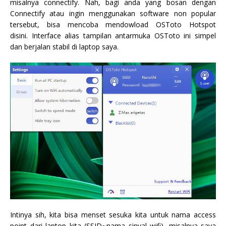
misalnya connectify. Nah, bagi anda yang bosan dengan
Connectify atau ingin menggunakan software non popular
tersebut, bisa mencoba mendowload OSToto Hotspot
disini. Interface alias tampilan antarmuka OSToto ini simpel
dan berjalan stabil di laptop saya.
Intinya sih, kita bisa menset sesuka kita untuk nama access
point dari laptop kita (SSID~nama sinyal wifi), misalnya saya