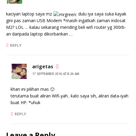
kaciyan laptop saya mz
dulu iya saya suka kayak
gini pas zaman USB Modem *masih ingatkah zaman indosat
M2? LOL … kalau sekarang mending beli wifi router yg 300rb-
an daripada laptop dikorbankan …
REPLY
arigetas
17 SEPTEMBER 2016 AT 8:26 AM
khan ini pilihan mas 🙂
terutama buat aliran Wifi-yah.. kalo saya sih, aliran data-iyah
buat HP. *uhuk
REPLY
Leave a Reply