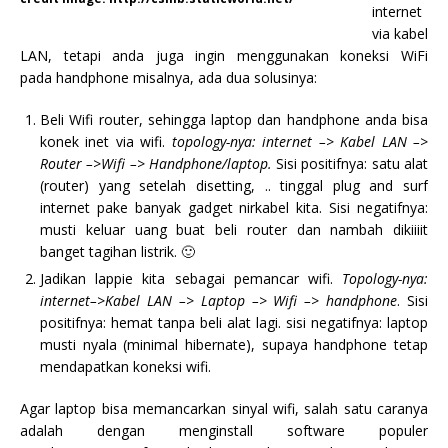
internet
via kabel
LAN, tetapi anda juga ingin menggunakan koneksi WiFi
pada handphone misalnya, ada dua solusinya:
Beli Wifi router, sehingga laptop dan handphone anda bisa
konek inet via wifi.
topology-nya: internet –> Kabel LAN –>
Router –>Wifi –> Handphone/laptop.
Sisi positifnya: satu alat
(router) yang setelah disetting, .. tinggal plug and surf
internet pake banyak gadget nirkabel kita. Sisi negatifnya:
musti keluar uang buat beli router dan nambah dikiiiit
banget tagihan listrik. 🙂
Jadikan lappie kita sebagai pemancar wifi.
Topology-nya:
internet–>Kabel LAN –> Laptop –> Wifi –> handphone
. Sisi
positifnya: hemat tanpa beli alat lagi. sisi negatifnya: laptop
musti nyala (minimal hibernate), supaya handphone tetap
mendapatkan koneksi wifi.
Agar laptop bisa memancarkan sinyal wifi, salah satu caranya
adalah dengan menginstall software populer