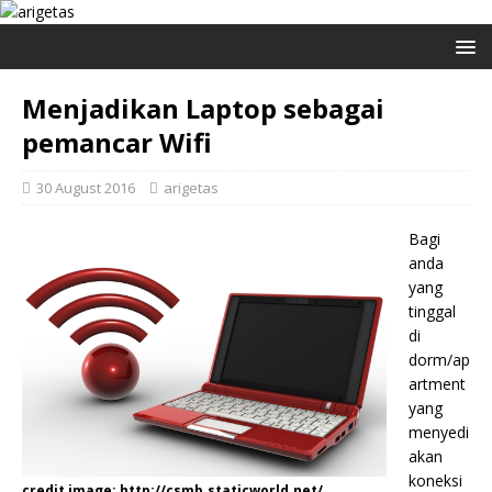
Menjadikan Laptop sebagai
pemancar Wifi
30 August 2016
arigetas
Bagi
anda
yang
tinggal
di
dorm/ap
artment
yang
menyedi
akan
koneksi
credit image: http://csmb.staticworld.net/