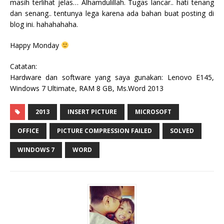
masih terlihat jelas… Alhamdulillah. Tugas lancar.. hati tenang
dan senang.. tentunya lega karena ada bahan buat posting di
blog ini. hahahahaha.
Happy Monday
Catatan:
Hardware dan software yang saya gunakan: Lenovo E145,
Windows 7 Ultimate, RAM 8 GB, Ms.Word 2013
2013
INSERT PICTURE
MICROSOFT
OFFICE
PICTURE COMPRESSION FAILED
SOLVED
WINDOWS 7
WORD