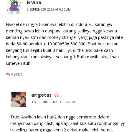
Ervina
3 SEPTEMBER 2023 AT 6:00 AM
Nyesel deh ngga tuker nya lebihin di indo aja .. saran gw
mending bawa lebih daripada kurang, jadinya ngga kesana
kemari nyari atm dan money changer yang juga pastinya rate
beda 50-60 perak itu. 10.000×50= 500.000. Buat beli makan
kenyang tuh segitu buat 3 hari. Fyi, di thailand pake cash
kebanyakan transaksinya, so..uang 1 Bath masih laku, khan
lumeyen ituh…
REPLY
arigetas
3 SEPTEMBER 2023 AT 9:56 PM
True. Asalkan lebih hati2 dan ngga sembrono dalam
menyimpan uang cash, apalagi saat kita satu rombongan yg
travelling bareng ngga kenal2 dekat maka lebih hemat