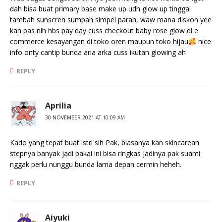
dah bisa buat primary base make up udh glow up tinggal
tambah sunscren sumpah simpel parah, waw mana diskon yee
kan pas nih hbs pay day cuss checkout baby rose glow di e
commerce kesayangan di toko oren maupun toko hijau
nice
info onty cantip bunda aria arka cuss ikutan glowing ah
REPLY
Aprilia
30 NOVEMBER 2021 AT 10:09 AM
Kado yang tepat buat istri sih Pak, biasanya kan skincarean
stepnya banyak jadi pakai ini bisa ringkas jadinya pak suami
nggak perlu nunggu bunda lama depan cermin heheh.
REPLY
Aiyuki