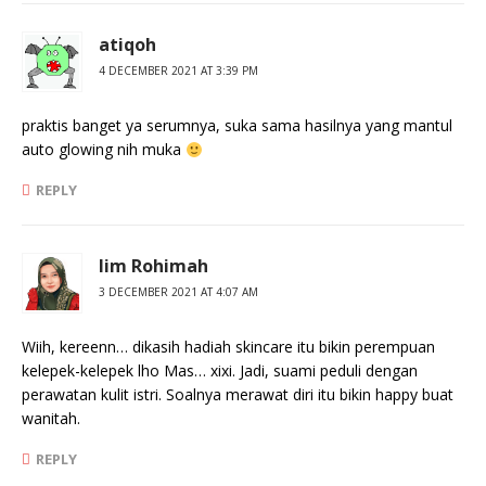
atiqoh
4 DECEMBER 2021 AT 3:39 PM
praktis banget ya serumnya, suka sama hasilnya yang mantul
auto glowing nih muka
REPLY
Iim Rohimah
3 DECEMBER 2021 AT 4:07 AM
Wiih, kereenn… dikasih hadiah skincare itu bikin perempuan
kelepek-kelepek lho Mas… xixi. Jadi, suami peduli dengan
perawatan kulit istri. Soalnya merawat diri itu bikin happy buat
wanitah.
REPLY