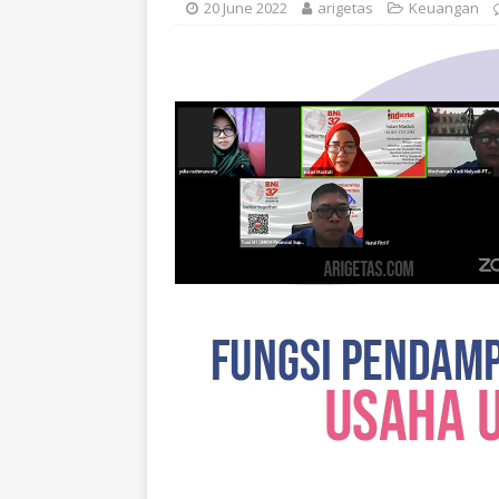
20 June 2022
arigetas
Keuangan