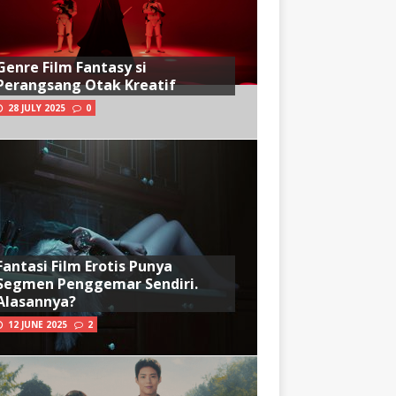
Genre Film Fantasy si
Perangsang Otak Kreatif
28 JULY 2025
0
Fantasi Film Erotis Punya
Segmen Penggemar Sendiri.
Alasannya?
12 JUNE 2025
2