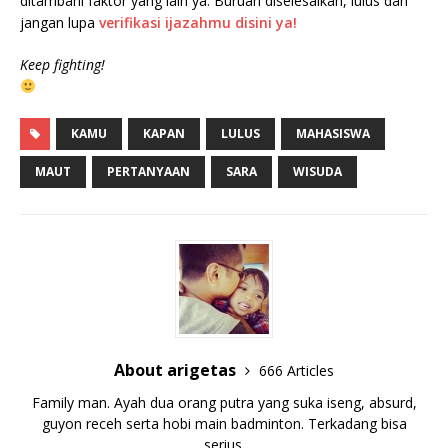
ditambahi faktor yang lain ya. Buruan diselesaikan, lulus dan
jangan lupa
verifikasi ijazahmu disini ya!
Keep fighting!
KAMU
KAPAN
LULUS
MAHASISWA
MAUT
PERTANYAAN
SARA
WISUDA
About arigetas
666 Articles
Family man. Ayah dua orang putra yang suka iseng, absurd,
guyon receh serta hobi main badminton. Terkadang bisa
serius.