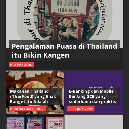
Pengalaman Puasa di Thailand
itu Bikin Kangen
2 MAY 2020
Makanan Thailand
E-Banking dan Mobile
(Thai Food) yang Enak
Banking SCB yang
Banget itu Adalah
sederhana dan praktis
28 NOVEMBER 2019
10 JULY 2019