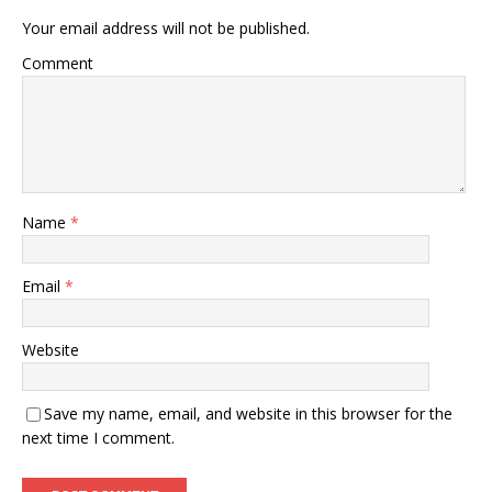
Your email address will not be published.
Comment
Name
*
Email
*
Website
Save my name, email, and website in this browser for the
next time I comment.