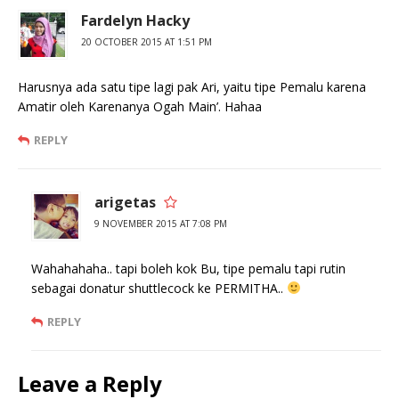
Fardelyn Hacky
20 OCTOBER 2015 AT 1:51 PM
Harusnya ada satu tipe lagi pak Ari, yaitu tipe Pemalu karena
Amatir oleh Karenanya Ogah Main’. Hahaa
REPLY
arigetas
9 NOVEMBER 2015 AT 7:08 PM
Wahahahaha.. tapi boleh kok Bu, tipe pemalu tapi rutin
sebagai donatur shuttlecock ke PERMITHA..
REPLY
Leave a Reply