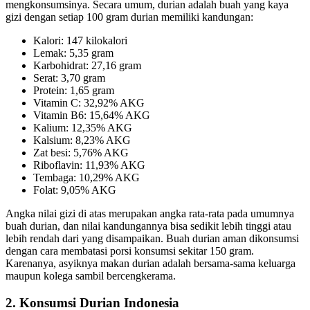
mengkonsumsinya. Secara umum, durian adalah buah yang kaya
gizi dengan setiap 100 gram durian memiliki kandungan:
Kalori: 147 kilokalori
Lemak: 5,35 gram
Karbohidrat: 27,16 gram
Serat: 3,70 gram
Protein: 1,65 gram
Vitamin C: 32,92% AKG
Vitamin B6: 15,64% AKG
Kalium: 12,35% AKG
Kalsium: 8,23% AKG
Zat besi: 5,76% AKG
Riboflavin: 11,93% AKG
Tembaga: 10,29% AKG
Folat: 9,05% AKG
Angka nilai gizi di atas merupakan angka rata-rata pada umumnya
buah durian, dan nilai kandungannya bisa sedikit lebih tinggi atau
lebih rendah dari yang disampaikan. Buah durian aman dikonsumsi
dengan cara membatasi porsi konsumsi sekitar 150 gram.
Karenanya, asyiknya makan durian adalah bersama-sama keluarga
maupun kolega sambil bercengkerama.
2. Konsumsi Durian Indonesia