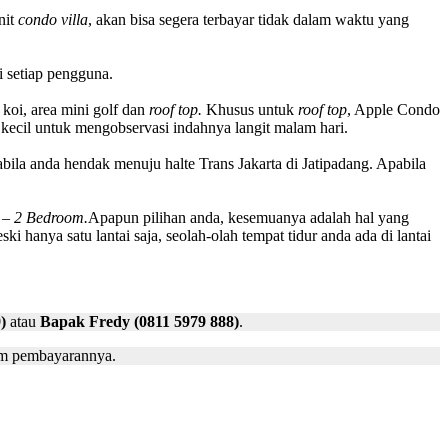
nit
condo villa
, akan bisa segera terbayar tidak dalam waktu yang
i setiap pengguna.
koi, area mini golf dan
roof top.
Khusus untuk
roof top
, Apple Condo
i kecil untuk mengobservasi indahnya langit malam hari.
bila anda hendak menuju halte Trans Jakarta di Jatipadang. Apabila
1 – 2 Bedroom.
Apapun pilihan anda, kesemuanya adalah hal yang
 hanya satu lantai saja, seolah-olah tempat tidur anda ada di lantai
)
atau
Bapak Fredy (0811 5979 888)
.
em pembayarannya.