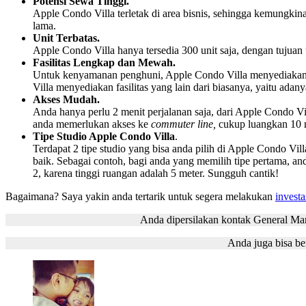
Potensi Sewa Tinggi.
Apple Condo Villa terletak di area bisnis, sehingga kemungkina
lama.
Unit Terbatas.
Apple Condo Villa hanya tersedia 300 unit saja, dengan tujuan
Fasilitas Lengkap dan Mewah.
Untuk kenyamanan penghuni, Apple Condo Villa menyediakan ko
Villa menyediakan fasilitas yang lain dari biasanya, yaitu ada
Akses Mudah.
Anda hanya perlu 2 menit perjalanan saja, dari Apple Condo Vi
anda memerlukan akses ke
commuter line,
cukup luangkan 10 m
Tipe Studio Apple Condo Villa
.
Terdapat 2 tipe studio yang bisa anda pilih di Apple Condo Vil
baik. Sebagai contoh, bagi anda yang memilih tipe pertama, and
2, karena tinggi ruangan adalah 5 meter. Sungguh cantik!
Bagaimana? Saya yakin anda tertarik untuk segera melakukan
investa
Anda dipersilakan kontak General Ma
Anda juga bisa be