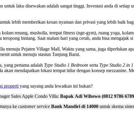
n untuk laku disewakan adalah sangat tinggi. Investasi anda di setiap u
 untuk lebih memberikan kesan nyaman dan privasi yang lebih baik bag
lam renang, musholla, tempat fitness (nge-gym), ruang yoga, kolam 
nya teropong bintang. Saat malam hari yang cerah, anda bisa mengajak s
lla menuju Pejaten Village Mall. Waktu yang sama, juga diperlukan apa
enit untuk menuju stasiun Tanjung Barat.
la, yang pertama adalah
Type Studio 1 Bedroom
serta
Type Studio 2 in 
a akan mendapatkan lokasi tempat tidur dengan konsep mezzanine. Meski
si properti
yang sayang anda lewatkan ini bukan?
nager Sales Apple Condo Villa:
Bapak
Adi Wibowo (0812 9786 6789
rtanya ke
customer service
Bank Mandiri di 14000
untuk skema sist