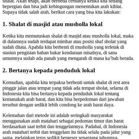
shalat. Akan tetapi, akan berbeda ceritanya ketika kita sedang
bepergian dan bisa jadi kebingungan menentukan arah kiblat.
Supaya tidak salah arah, berikut cara yang bisa kita lakukan:
1. Shalat di masjid atau musholla lokal
Ketika kita memutuskan shalat di masjid atau musholla lokal, maka
di dalamnya sudah terdapat mimbar atau posisi shaf sholat yang
sudah ditata. Apabila kita berhenti di musholla yang terletak di
stasiun pengisian bahan bakar kendaraan misalnya, di sana
umumnya sudah ada panah yang mengarah di mana ka’bah berada.
2. Bertanya kepada penduduk lokal
Kemudian, apabila kita terpaksa berhenti untuk shalat di rest area
pinggir jalan atau tempat yang tidak ada tempat sholat, selama di
Indonesia kita bisa bertanya kepada penduduk lokal tentang
kemanakah arah barat, dan kita bisa berpedoman dari jawaban
tersebut dengan sedikit lebih condong ke arah barat daya.
Kelemahan dari metode ini adalah seringkali masyarakat
menggunakan arah matahari sebagai pedoman timur dan barat
berdasarkan saat terbit dan tenggelamnya. Padahal, di Indonesia
arah matahari terbit dan tenggelam itu tidak selalu pada jalur yang
sama, melainkan terus sedikit bergeser sepanjang tahunnya.