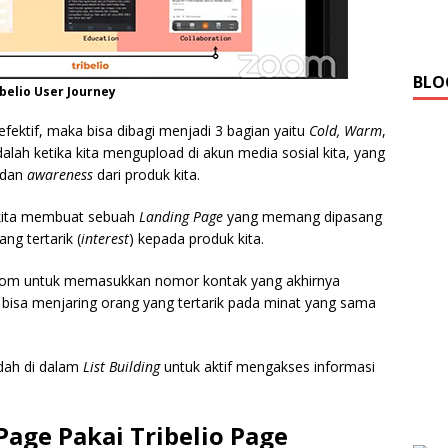
BLO
belio User Journey
ektif, maka bisa dibagi menjadi 3 bagian yaitu
Cold, Warm
,
adalah ketika kita mengupload di akun media sosial kita, yang
dan
awareness
dari produk kita.
t kita membuat sebuah
Landing Page
yang memang dipasang
g tertarik (
interest
) kepada produk kita.
olom untuk memasukkan nomor kontak yang akhirnya
bisa menjaring orang yang tertarik pada minat yang sama
udah di dalam
List Building
untuk aktif mengakses informasi
age Pakai Tribelio Page