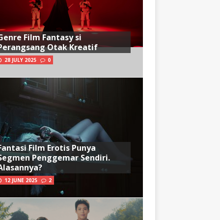
Genre Film Fantasy si
Perangsang Otak Kreatif
28 JULY 2025
0
Fantasi Film Erotis Punya
Segmen Penggemar Sendiri.
Alasannya?
12 JUNE 2025
2