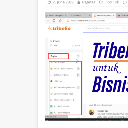
25 June 2022
arigetas
Tips Trik