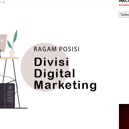
ARC
4