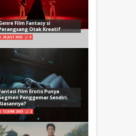
Genre Film Fantasy si
Perangsang Otak Kreatif
28 JULY 2025
0
Fantasi Film Erotis Punya
Segmen Penggemar Sendiri.
Alasannya?
12 JUNE 2025
2