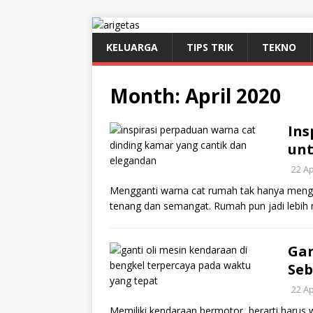
KELUARGA
TIPS TRIK
TEKNO
Month:
April 2020
Ins
un
22 Ap
Mengganti warna cat rumah tak hanya mengg
tenang dan semangat. Rumah pun jadi lebi
Gan
Seb
22 Ap
Memiliki kendaraan bermotor, berarti harus