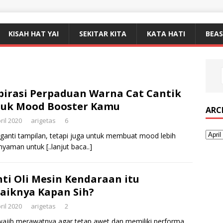
KISAH HAT YAI
SEKITAR KITA
KATA HATI
BEA
pirasi Perpaduan Warna Cat Cantik
tuk Mood Booster Kamu
ARC
ril 2020
arigetas
6
anti tampilan, tetapi juga untuk membuat mood lebih
h nyaman untuk
[..lanjut baca..]
ti Oli Mesin Kendaraan itu
aiknya Kapan Sih?
ril 2020
arigetas
2
 wajib merawatnya agar tetap awet dan memiliki performa