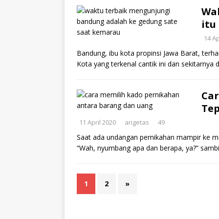
Wa
itu
14 Ap
Bandung, ibu kota propinsi Jawa Barat, terha
Kota yang terkenal cantik ini dan sekitarnya 
Car
Te
11 April 2020
arigetas
49
Saat ada undangan pernikahan mampir ke meja
“Wah, nyumbang apa dan berapa, ya?” samb
1
2
»