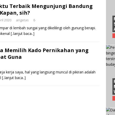
ktu Terbaik Mengunjungi Bandung
 Kapan, sih?
ril 2020
arigetas
6
mpar di lembah sungai yang dikelilingi oleh gunung berapi.
dikenal
[..lanjut baca..]
a Memilih Kado Pernikahan yang
pat Guna
 kerja saya, hal yang langsung muncul di pikiran adalah
il
[..lanjut baca..]