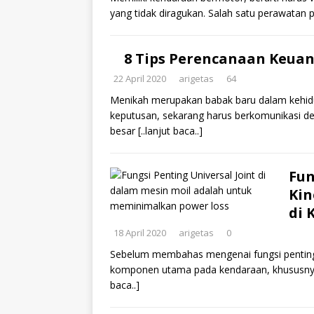
yang tidak diragukan. Salah satu perawatan 
8 Tips Perencanaan Keua
22 April 2020
arigetas
64
Menikah merupakan babak baru dalam kehidu
keputusan, sekarang harus berkomunikasi 
besar
[..lanjut baca..]
Fun
Kin
di 
18 April 2020
arigetas
0
Sebelum membahas mengenai fungsi penting 
komponen utama pada kendaraan, khususnya
baca..]