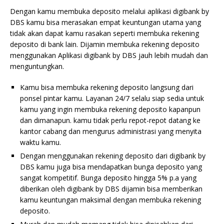
Dengan kamu membuka deposito melalui aplikasi digibank by
DBS kamu bisa merasakan empat keuntungan utama yang
tidak akan dapat kamu rasakan seperti membuka rekening
deposito di bank lain. Dijamin membuka rekening deposito
menggunakan Aplikasi digibank by DBS jauh lebih mudah dan
menguntungkan.
Kamu bisa membuka rekening deposito langsung dari
ponsel pintar kamu. Layanan 24/7 selalu siap sedia untuk
kamu yang ingin membuka rekening deposito kapanpun
dan dimanapun. kamu tidak perlu repot-repot datang ke
kantor cabang dan mengurus administrasi yang menyita
waktu kamu.
Dengan menggunakan rekening deposito dari digibank by
DBS kamu juga bisa mendapatkan bunga deposito yang
sangat kompetitif. Bunga deposito hingga 5% p.a yang
diberikan oleh digibank by DBS dijamin bisa memberikan
kamu keuntungan maksimal dengan membuka rekening
deposito.