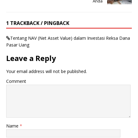
Anda
1 TRACKBACK / PINGBACK
Tentang NAV (Net Asset Value) dalam Investasi Reksa Dana
Pasar Uang
Leave a Reply
Your email address will not be published.
Comment
Name
*