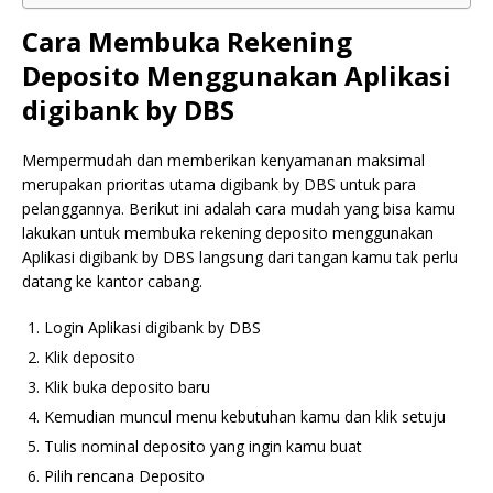
Cara Membuka Rekening
Deposito Menggunakan Aplikasi
digibank by DBS
Mempermudah dan memberikan kenyamanan maksimal
merupakan prioritas utama digibank by DBS untuk para
pelanggannya. Berikut ini adalah cara mudah yang bisa kamu
lakukan untuk membuka rekening deposito menggunakan
Aplikasi digibank by DBS langsung dari tangan kamu tak perlu
datang ke kantor cabang.
Login Aplikasi digibank by DBS
Klik deposito
Klik buka deposito baru
Kemudian muncul menu kebutuhan kamu dan klik setuju
Tulis nominal deposito yang ingin kamu buat
Pilih rencana Deposito