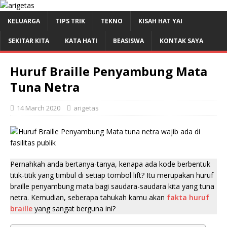
KELUARGA
TIPS TRIK
TEKNO
KISAH HAT YAI
SEKITAR KITA
KATA HATI
BEASISWA
KONTAK SAYA
Huruf Braille Penyambung Mata
Tuna Netra
14 March 2020
arigetas
Pernahkah anda bertanya-tanya, kenapa ada kode berbentuk
titik-titik yang timbul di setiap tombol lift? Itu merupakan huruf
braille penyambung mata bagi saudara-saudara kita yang tuna
netra. Kemudian, seberapa tahukah kamu akan
fakta huruf
braille
yang sangat berguna ini?